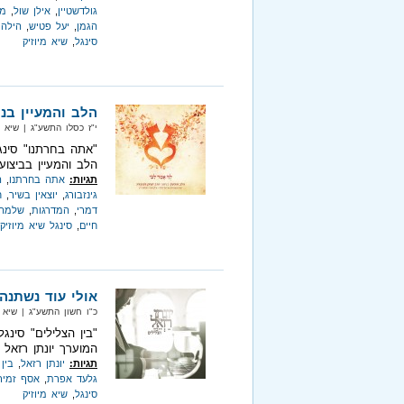
גולדשטיין
,
אילן שול
,
מי
הגמן
,
יעל פטיש
,
הילה 
סינגל
,
שיא מיוזיק
הלב והמעיין בני
י"ז כסלו התשע"ג‏ | שיא מ
"אתה בחרתנו" סינ
הלב והמעיין בביצוע
תגיות:
אתה בחרתנו
,
ה
גינזבורג
,
יוצאין בשיר
,
ח
דמרי
,
המדרגות
,
שלמה 
חיים
,
סינגל שיא מיוזיק
אולי עוד נשתנה.
כ"ו חשון התשע"ג‏ | שיא מיוזיק‏
"בין הצלילים" סינג
המוערך יונתן רזאל
תגיות:
יונתן רזאל
,
בין
גלעד אפרת
,
אסף זמיר
סינגל
,
שיא מיוזיק