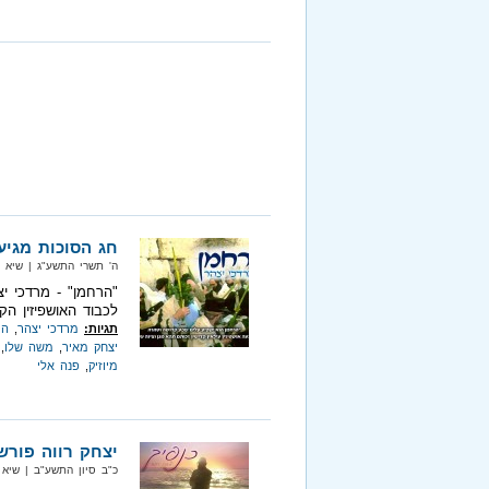
חג הסוכות מגיע
ה' תשרי התשע"ג‏ | שיא מ
"הרחמן" - מרדכי יצ
לכבוד האושפיזין הק
תגיות:
מרדכי יצהר
,
הר
יצחק מאיר
,
משה שלו
,
מיוזיק
,
פנה אלי
יצחק רווה פורש
כ"ב סיון התשע"ב‏ | שיא מיוזיק‏