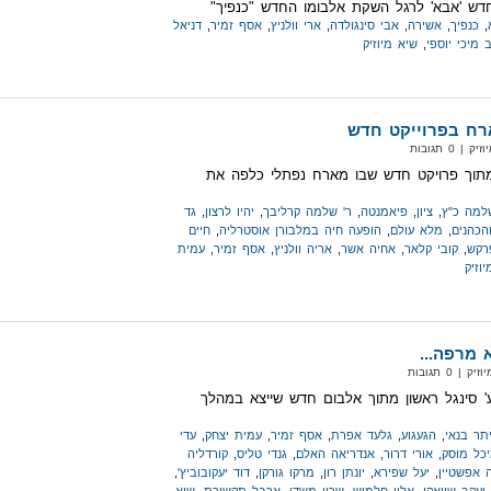
חדש 'אבא' לרגל השקת אלבומו החדש "כנפיך"
,
כנפיך
,
אשירה
,
אבי סינגולדה
,
ארי וולניץ
,
אסף זמיר
,
דניאל
 מיכי יוספי
,
שיא מיוזיק
רח בפרוייקט חדש
 0 תגובות
ן מתוך פרויקט חדש שבו מארח נפתלי כלפה את
למה כ"ץ
,
ציון
,
פיאמנטה
,
ר' שלמה קרליבך
,
יהיו לרצון
,
גד
הכהנים
,
מלא עולם
,
הופעה חיה במלבורן אוסטרליה
,
חיים
רקש
,
קובי קלאר
,
אחיה אשר
,
אריה וולניץ
,
אסף זמיר
,
עמית
וזיק
 מרפה...
 0 תגובות
וע' סינגל ראשון מתוך אלבום חדש שייצא במהלך
תר בנאי
,
הגעגוע
,
גלעד אפרת
,
אסף זמיר
,
עמית יצחק
,
עדי
כל מוסק
,
אורי דרור
,
אנדריאה האלם
,
גנדי טליס
,
קורדליה
 אפשטיין
,
יעל שפירא
,
יונתן רון
,
מרקו גורקן
,
דוד יעקובוביץ'
,