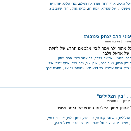
כל מוסק
,
אורי דרור
,
אנדריאה האלם
,
גנדי טליס
,
קורלדיה
אפשטיין
,
יעל שפירא
,
יונתן רון
,
מרקו גורקן
,
דוד יעקובוביץ
,
גוני הרב יצחק גינזבורג
יוזיק‏ | תגובה אחת
גל מתוך "לך אמר ליבי" אלבומם החדש של להקת
 של אריאל זילבר.
לב והמעיין
,
אריאל זילבר
,
לך אמר ליבי
,
הרב יצחק
יליק פרנק
,
נאור כרמי
,
אורן צור
,
נדב בכר
,
אסף זמיר
,
אילן
כ"ץ
,
שלום עליכם
,
עד דלא ידע
,
עמותת גל עיני
,
תנועת דרך
.. "בין הצלילים"
 | 0 תגובות
ל אחרון מתוך האלבום החדש של הזמר והיוצר
 הצלילים
,
הגעגוע
,
קטונתי
,
סך הכל
,
ניגון בלעז
,
אביתר בנאי
,
,
עמית יצחק
,
עדי גולדשטיין
,
ניצן עין-הבר
,
מיכל מוסק
,