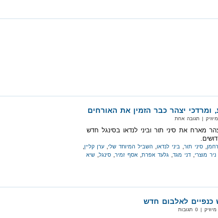
, ומרדכי יצהר כבר הזמין את האורחים
יוזיק‏ | תגובה אחת
הר מארח את סיני תור וביני לנדאו בסינגל חדש
דושים.
חמן
,
סיני תור
,
ביני לנדאו
,
השביל המיוחד שלי
,
ערן קליין
,
ניר מוצרי
,
דני מגד
,
גלעד אפרת
,
אסף זמיר
,
סינגל
,
שיא
 כנפיים לאלבום חדש
 | 0 תגובות