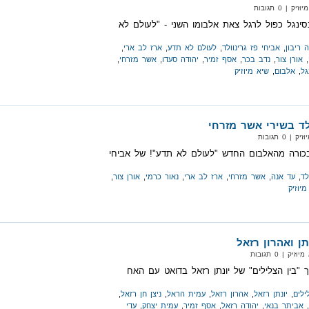
| 0 תגובות
בסינגל כפול לרגל צאת אלבומו השני - "לעולם לא
ה ריבון
,
אביחי פז גרינוולד
,
לעולם לא תדע
,
ארז לב ארי
,
,
אורן צור
,
נדב בכר
,
אסף זמיר
,
יהודה סעדו
,
אשר מזרחי
,
גל
,
אלבום
,
שיא מיוזיק
לד בשירי אשר מזרחי
 0 תגובות
בכורה מהאלבום החדש "לעולם לא תדע"! של אביחי
לד
,
עד אנה
,
אשר מזרחי
,
ארז לב ארי
,
נאור כרמי
,
אורן צור
,
מיוזיק
ן ואהרון רזאל
 | 0 תגובות
 "בין הצלילים" של יונתן רזאל בדואט עם האח
ילים
,
יונתן רזאל
,
אהרון רזאל
,
עמית הראל
,
ניצן חן רזאל
,
,
אביתר בנאי
,
יהודה רזאל
,
אסף זמיר
,
עמית יצחק
,
עדי