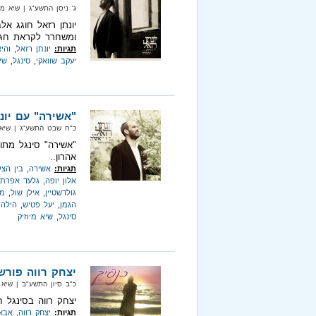
ג' ניסן התשע"ג‏ | שיא מיוזיק‏ | 
יונתן רזאל חוגג אל
ומשחרר לקראת חג 
תגיות:
יונתן רזאל
,
והי
יעקב שוואקי
,
סינגל
,
שי
"אשירה" עם יונת
כ"ח שבט התשע"ג‏ | שיא מיוזיק‏
"אשירה" סינגל מתוך
אהרון..
תגיות:
אשירה
,
בין הצל
אלון יופה
,
גלעד אפרת
גולדשטיין
,
אילן שול
,
מי
הגמן
,
יעל פטיש
,
הילה 
סינגל
,
שיא מיוזיק
יצחק רווה פורש
כ"ב סיון התשע"ב‏ | שיא מיוזיק‏
יצחק רווה בסינגל 
תגיות:
יצחק רווה
,
אבא