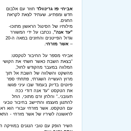
אביחי פז גרינוולד
חוזר עם אלבום
חדש ומפתיע. שעתיד לצאת לקראת
החגים.
מילותיו של הסינגל הראשון מתוכו-
"עד אנה"
, נכתבו על ידי המשורר
וגדול הפייטנים והחזנים במאה ה-20
–
אשר מזרחי
.
אביחי מספר על החיבור לטקסט:
"בצאת השבת כאשר חשתי את הקושי
המלווה במעבר מהקודש לחול,
מהשקט והשלווה של השבת אל תוך
מרוץ העשייה השגרתי, פתחתי ספר
פיוטים בדיוק בעמוד שבו עיני פגשו
את הטקסט "עד אנה דודי ככה
תעזבני.." והלחן זרם מתוכי, החל
להתנגן מעצמו והתיישב בחיבור טבעי
עם הטקסט. אשר מזרחי עבורי הוא ראשו
לראשונה לשיריו של אשר מזרחי - התאה
השיר הופק עם טובי הנגנים במוזיקה ה