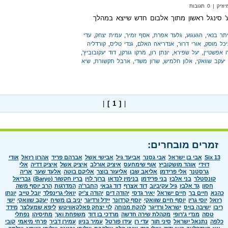
 0 תגובות
וע' סינגל ראשון מתוך אלבום חדש שייצא במהלך
תר בנאי
,
הגעגוע
,
גלעד אפרת
,
אסף זמיר
,
עמית יצחק
,
עדי
כל מוסק
,
אורי דרור
,
אנדריאה האלם
,
גנדי טליס
,
קורדליה
 אפשטיין
,
יעל שפירא
,
יונתן רון
,
מרקו גורקן
,
דוד יעקובוביץ'
,
יעקב שוואקי
,
אלון חלמיש
,
שרון משדי
,
ארבל תקשורת
,
שיא
|
[ 1 ]
|
זמרים מובחרים:
Six 13
אבי בן ישראל
אבי גסנר
אביעד גיל
אבישי אשל
אברהם פריד
אהרון רזאל
אודי
דוידי
אוהד מושקוביץ
אוף שימחעס
איציק אורלב
איציק אשל
איציק דדיה
אלי
גרסטנר
אלי פרידמן
אליאב שבו
אליעזר בוצר
אליקם בוטה
אלעד שער
אריה
קונסטלר
בני אלבז
בני פרידמן
בנימין לנדאו
ברוך לוין
בריו חקשור (Baryo)
גבריאל
חסון
גד אלבז
גיל עקיביוב
דוד אצרף
דוד גבאי
החבר'ה
המדרגות
הרב יוסף משה
כהנא
חיים בר
חיים ישראל
יאיר גדסי
יהודה דים
יהודה צ'יק
יואלי גרינפלד
יובל טייב
יונתן
רזאל
יוסי גרין
יוסף חיים שוואקי
יוסף קרדונר
יידל ורדיגר
יניב בן משיח
יעקב שוואקי
ישי
ריבו
ישיבה בויס
ישראל ורדיגר
להקת מנוחה
לוי יצחק פאלקאוויטש
ליפא שמעלצר
מידד
טסה
מנדי ג'רופי
מקהלת שירה חדשה
מרדכי בן דוד
משפחת ואך
מתיסיהו
נפתלי
כלפה
נתנאל ישראל
סיני תור
עדי רן
עידו פורטל
עמיר בניון
עמירן דביר
פרחי מיאמי
קובי