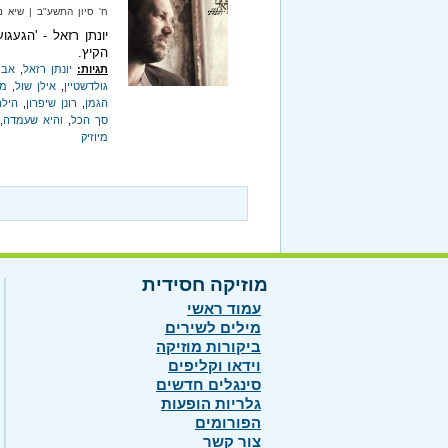
ח' סיון התשע"ב‏ | שיא מיוזיק‏ |
יונתן רזאל - 'הגעג
הקיץ.
תגיות:
יונתן רזאל
,
אבי
גולדשטיין
,
אילן שול
,
מי
הגמן
,
רונן שיפרון
,
הילה
סך הכל
,
והיא שעמדה
,
מיוזיק
מוזיקה חסידית
עמוד ראשי
מילים לשירים
ביקורות מוזיקה
וידאו וקליפים
סינגלים חדשים
גלריות הופעות
הפורומים
צור קשר