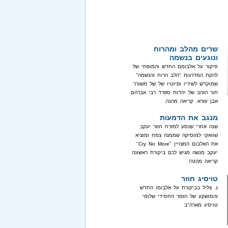
שרים מהלב ומהרוח
ונוגעים בנשמה
סיקור על אלבומם החדש והמופתי של
להקת המדרגות "הלב הרוח והנשמה"
שמוקדש לשיריו ופיוטיו של של משורר
תור הזהב של יהדות ספרד רבי אברהם
אבן עזרא. קריאה מהנה.
מנגב את הדמעות
שנה אחרי שנסע למזרח חוזר יעקב
שוואקי למוסיקה שממנה צמח ומוציא
את האלבום המצויין "Cry No More"
יעקב מנשה מגיש לכם ביקורת ראשונה
קריאה מהנה!
טויסיג חוזר
נ. צליל בביקורת על אלבומו החדש
והמושקע של הזמר החסידי שלומי
טויסיג מארה"ב