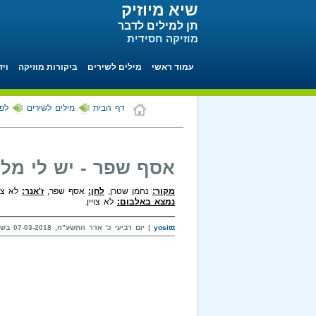
שיא מיוזיק
תן למילים לדבר
מוזיקה חסידית
עמוד ראשי
מילים לשירים
ביקורות מוזיקה
ויד
דף הבית
מילים לשירים
לפי
אסף שפר - יש לי מל
מקור:
נחמן שטרן,
לחן:
אסף שפר,
ז'אנר:
לא צויי
נמצא באלבום:
לא צויין.
yosittt
| יום רביעי כ' אדר התשע"ח, 07-03-2018 בשעה 18:44