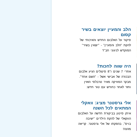
הלב והמעיין יוצאים בשיר
קסום
סיקור על האלבום החדש והאיכותי של
להקת "הלב והמעיין" - "יוצאין בשיר"
המוקדש לניגוני חב"ד
היה שווה לחכות?
אחרי 7 שנים ו־8 סינגלים הגיע אלבום
הבכורה של אבישי אשל - "השם אחד".
מבקר המוזיקה מאיר טרבלסי האזין
וחזר לאחר כחודש עם טור חדש:
אלי גרסטנר מציג: וואקלי
המתאים לכל השנה
איתן סיטון בביקורת חדשה על האלבום
הווקאלי של להקת הילדים "ישיבה
בויס", בהפקתו של אלי גרסטנר. קריאה
מהנה!