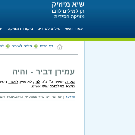
שיא מיוזיק
תן למילים לדבר
מוזיקה חסידית
עמוד ראשי
מילים לשירים
ביקורות מוזיקה
ויד
דף הבית
מילים לשירים
לפי
עמירן דביר - והיה
מקור:
ישעיה ס"ו כ"ג,
לחן:
לא צויין,
ז'אנר:
חסידי
נמצא באלבום:
שוש אשיש.
שיראל
| יום שני י"ט אייר התשע"ד, 19-05-2014 בשעה 09:07