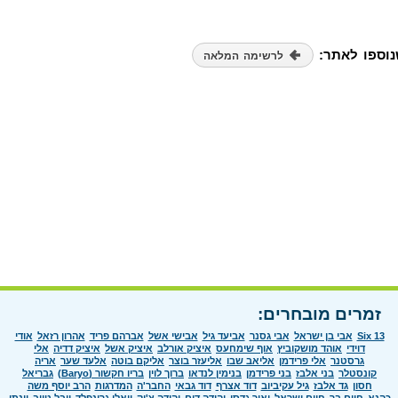
נוספו לאתר:
לרשימה המלאה
זמרים מובחרים:
Six 13
אבי בן ישראל
אבי גסנר
אביעד גיל
אבישי אשל
אברהם פריד
אהרון רזאל
אודי
דוידי
אוהד מושקוביץ
אוף שימחעס
איציק אורלב
איציק אשל
איציק דדיה
אלי
גרסטנר
אלי פרידמן
אליאב שבו
אליעזר בוצר
אליקם בוטה
אלעד שער
אריה
קונסטלר
בני אלבז
בני פרידמן
בנימין לנדאו
ברוך לוין
בריו חקשור (Baryo)
גבריאל
חסון
גד אלבז
גיל עקיביוב
דוד אצרף
דוד גבאי
החבר'ה
המדרגות
הרב יוסף משה
כהנא
חיים בר
חיים ישראל
יאיר גדסי
יהודה דים
יהודה צ'יק
יואלי גרינפלד
יובל טייב
יונתן