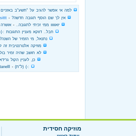
‏
למה אי אפשר להגיב על "תשע"ב באזניים 
‏
אין לך שם הוסף תגובה חדשה?
‏ - ‏
sittt
‏
יואווווו ממי זכיתי לתגובה..
‏ - ‏
אושרה
‏
חבל.. דווקא מעניין התגובות :-) 
‏
נתנאל, מי הזמיר של השנה? 
‏
מוזיקה אלטרנטיבית זה לעו
‏
לא חושב שהיה זמיר בול
‏
כן, לעניין הקול גרידא
‏
:-) (ל"ת)
‏ - ‏
tanelll
מוזיקה חסידית
עמוד ראשי