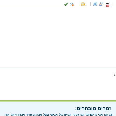
-
-
-
-
-
-
-
-
-
-
-
-
-
-
-
-
-
-
-
-
-
-
-
-
-
-
-
-
-
-
-
-
-
-
-
-
-
-
-
-
-
-
-
-
-
י.
זמרים מובחרים:
Six 13
אבי בן ישראל
אבי גסנר
אביעד גיל
אבישי אשל
אברהם פריד
אהרון רזאל
אודי