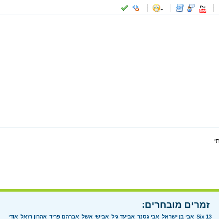
-
-
-
-
-
-
-
-
-
-
-
-
-
-
-
-
-
-
-
-
-
-
-
-
-
-
-
-
-
-
-
-
-
-
-
-
-
-
-
-
-
-
-
-
-
י.
זמרים מובחרים:
Six 13
אבי בן ישראל
אבי גסנר
אביעד גיל
אבישי אשל
אברהם פריד
אהרון רזאל
אודי