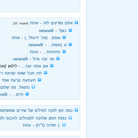
‏
אתם מודעים לזה
‏ - ‏
אחת
[תגובות: 10]
‏
כגון?
‏ - ‏
netanelll
‏
אופס.. (איך ידעת?..)
‏ - ‏
אחת
‏
נו באמת...
‏ - ‏
netanelll
‏
חחחחח...
‏ - ‏
אחת
‏
אני עניו גדול
‏ - ‏
netanelll
‏
אם אתה עניו...
‏ - ‏
לילוש [אור
‏
חח חבל שאת קוראת רק
‏
חעחעח קרעת אותי
‏ 
‏
נתנאל, מה שלום 
‏
חיים...
‏ - ‏
nelll
‏
כמה זמן לוקח למילים של שירים שמשתמש
‏
כמות הזמן שלוקח למנהלים להכנס ולאש
‏
:) תודה! (ל"ת)
‏ - ‏
אחת