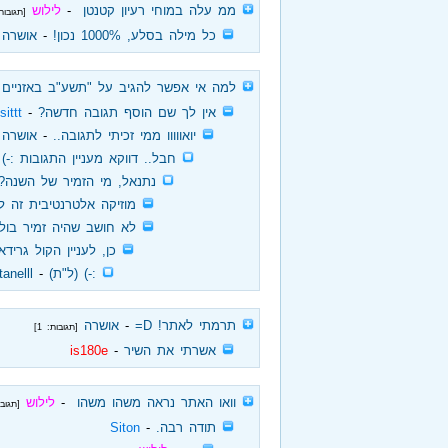
‏
ממ עלה במוחי רעיון קטנטן
‏ - ‏
לילוש
[תגובות:
‏
כל מילה בסלע, 1000% נכון!
‏ - ‏
אושרה
‏
למה אי אפשר להגיב על "תשע"ב באזניים 
‏
אין לך שם הוסף תגובה חדשה?
‏ - ‏
sittt
‏
יואווווו ממי זכיתי לתגובה..
‏ - ‏
אושרה
‏
חבל.. דווקא מעניין התגובות :-) 
‏
נתנאל, מי הזמיר של השנה? 
‏
מוזיקה אלטרנטיבית זה לעו
‏
לא חושב שהיה זמיר בול
‏
כן, לעניין הקול גרידא
‏
:-) (ל"ת)
‏ - ‏
tanelll
‏
תרמתי לאתר! D=
‏ - ‏
אושרה
[תגובות: 1]
‏
אשרתי את השיר
‏ - ‏
is180e
‏
וואו האתר נראה משהו משהו
‏ - ‏
לילוש
[תגובות
‏
תודה רבה.
‏ - ‏
Siton