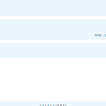
‏ - ‏
אחת
|
4
|
3
|
2
|
[ 1 ]
|