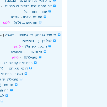
‏
מי אחראי על הפרומים?
‏ - ‏
MOM;-]
‏
אם נמחקו לכם תגובות זה מפני ש..
‏ - ‏
‏
פחחחחחח
‏ - ‏
יגל
‏
הם לא נעלבו!
‏ - ‏
אושרה
‏
חח אושר... (ל"ת)
‏ - ‏
לילוש
‏
יש מצב שנמחקו פה שיחות?!
‏ - ‏
אושרה
[תגובו
‏
לחלוטין :-)
‏ - ‏
netanelll
‏
נתנאל, אושרה??
‏ - ‏
לילוש
‏
חי ובועט ...
‏ - ‏
netanelll
‏
נתנאל??!!
‏ - ‏
לילוש
‏
התחיבויות קודמות :-)
‏ - ‏
l
‏
דווקא שיא הכן ... (ל"
‏
כאמור.. התחיבוי
‏
נתנאל?? יש פי
‏
גם שם :-) 
‏
חח המו
‏
לא 
‏