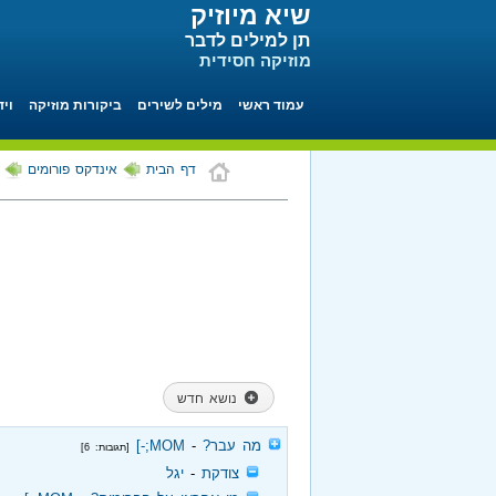
שיא מיוזיק
תן למילים לדבר
מוזיקה חסידית
עמוד ראשי
מילים לשירים
ביקורות מוזיקה
ויד
דף הבית
אינדקס פורומים
נושא חדש
‏
מה עבר?
‏ - ‏
MOM;-]
[תגובות: 6]
‏
צודקת
‏ - ‏
יגל