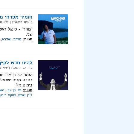
הזמיר מפרחי מי
ז' אלול התשע"ז‏ | שיא מיוזיק‏ | 
"מחר" - סינגל ראש
שני.
תגיות:
מרדכי שפירא
,
להיט חדש לקיץ 
כ"ד אב התשע"ו‏ | שיא מיוזיק‏ |
הזמר ישי בן צבי סו
כתבה מרים ישראלי 
בימים אלו.
תגיות:
ישי בן צבי
,
השם
לירן שמש
,
להקת רימונ