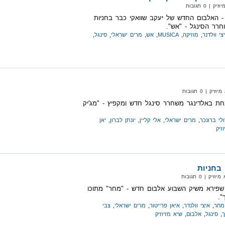
| 0 תגובות
וזיקה MUSICA" - האלבום החדש של יעקב שוואקי כבר בחניות
חרר הסינגל - "אש".
צי וולדנר
,
מוזיקה
,
MUSICA
,
אש
,
מרים ישראלי
,
סינגל
,
 | 0 תגובות
חת באלדינגר משחרר סינגל חדש ומקפיץ - "מג'יק
לי ברונכר
,
מרים ישראלי
,
אלי קליין
,
יונתן לברון
,
יאן
זיק
 בחניות
‏ | 0 תגובות
 שפירא משיק השבוע אלבום חדש - "מחר" מתוכו
".
מחר
,
איצי וולנדר
,
איאן פרייטור
,
מרים ישראלי
,
צבי
ך
,
סינגל
,
אלבום
,
שיא מזיוזיק