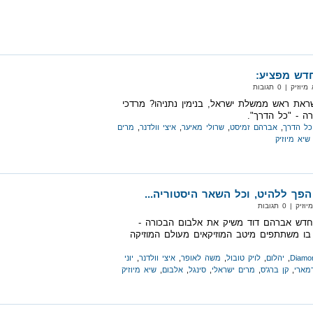
דש מפציע:
‏ | 0 תגובות
ראת ראש ממשלת ישראל, בנימין נתניהו? מרדכי
ה - "כל הדרך".
כל הדרך
,
אברהם זמיסט
,
שרולי מאיער
,
איצי וולדנר
,
מרים
שיא מיוזיק
הפך ללהיט, וכל השאר היסטוריה...
| 0 תגובות
החדש אברהם דוד משיק את אלבום הבכורה -
הלום" (Diamond) בו משתתפים מיטב המוזיקאים מעולם המוזיקה
Diamo
,
יהלום
,
לויק טובול
,
משה לאופר
,
איצי וולדנר
,
יוני
דמארי
,
קן ברג'ס
,
מרים ישראלי
,
סינגל
,
אלבום
,
שיא מיוזיק