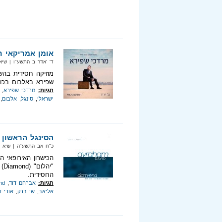
אומן אמריקאי ח
ד' 'אדר ב התשע"ו‏ | שיא מיוזיק
מוזיקה חסידית בהש
שפירא באלבום בכור
תגיות:
מרדכי שפירא
,
ישראלי
,
סינגל
,
אלבום
,
הסינגל הראשון 
כ"ח אב התשע"ה‏ | שיא מיוזיק‏ 
הכישרון האירופאי 
"י
החסידית.
תגיות:
אברהם דוד
,
nd
אליאב
,
שי ברק
,
אודי 