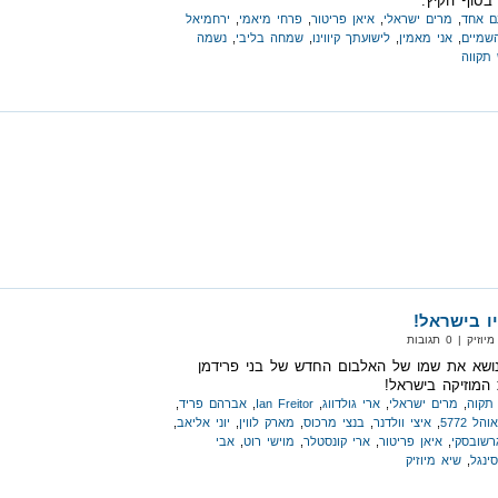
בסוף הקיץ.
ם אחד
,
מרים ישראלי
,
איאן פריטור
,
פרחי מיאמי
,
ירחמיאל
שמיים
,
אני מאמין
,
לישועתך קיווינו
,
שמחה בליבי
,
נשמה
 תקווה
ו בישראל!
 | 0 תגובות
נושא את שמו של האלבום החדש של בני פרידמן
 המוזיקה בישראל!
תקוה
,
מרים ישראלי
,
ארי גולדווג
,
Ian Freitor
,
אברהם פריד
,
אוהל 5772
,
איצי וולדנר
,
בנצי מרכוס
,
מארק לווין
,
יוני אליאב
,
גרשובסקי
,
איאן פריטור
,
ארי קונסטלר
,
מוישי רוט
,
אבי
סינגל
,
שיא מיוזיק