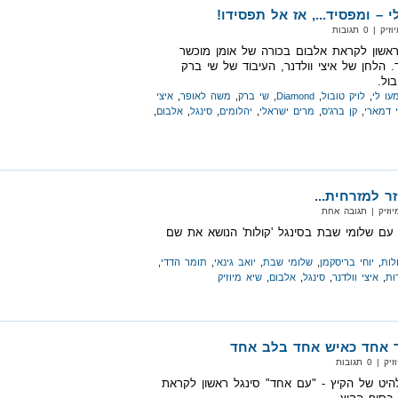
 – ומפסיד..., אז אל תפסידו!
 0 תגובות
 ראשון לקראת אלבום בכורה של אומן מוכשר
 הלחן של איצי וולדנר, העיבוד של שי ברק
ול.
עו לי
,
לויק טובול
,
Diamond
,
שי ברק
,
משה לאופר
,
איצי
י דמארי
,
קן ברג'ס
,
מרים ישראלי
,
יהלומים
,
סינגל
,
אלבום
,
ר למזרחית...
וזיק‏ | תגובה אחת
 עם שלומי שבת בסינגל 'קולות' הנושא את שם
לות
,
יוחי בריסקמן
,
שלומי שבת
,
יואב גינאי
,
תומר הדדי
,
ות
,
איצי וולדנר
,
סינגל
,
אלבום
,
שיא מיוזיק
ר אחד כאיש אחד בלב אחד
0 תגובות
להיט של הקיץ - "עם אחד" סינגל ראשון לקראת