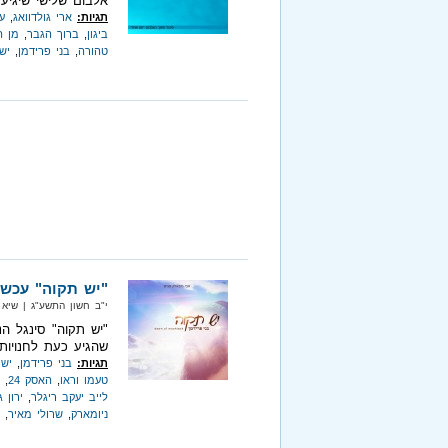
אלבום שלישי שיגיע 
תגיות:
ארי גולדוואג
,
ע
ביגון
,
ברוך הגבר
,
מן ה
טהורה
,
בני פרידמן
,
יש
"יש תקוה" עכשי
י"ב חשון התשע"ג‏ | שיא מיוזיק‏
"יש תקוה" סינגל ה
שהגיע כעת לחנויות
תגיות:
בני פרידמן
,
יש 
טעמו וראו
,
האסק 24
,
לייב יעקב ריגלר
,
ירון 
ניומארק
,
שרולי מאיר
,