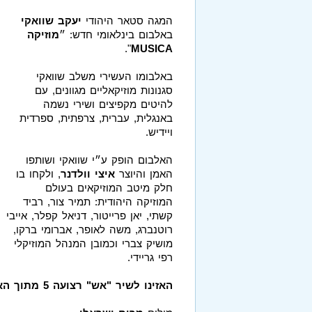
המגה סטאר היהודי
יעקב שוואקי
באלבום בינלאומי חדש: ״
מוזיקה
".
MUSICA
​באלבומו העשירי משלב שוואקי
סגנונות מוזיקאליים מגוונים, עם
להיטים מקפיצים ושירי נשמה
באנגלית, עברית, צרפתית, ספרדית
ויידיש.
האלבום הופק ע״י ​שוואקי ושותפו
האמן והיוצר
איצי וולדנר
, ולקחו בו
חלק מיטב המוזיקאים בעולם
המוזיקה היהודית: תמיר צור, רביד
קשתי, יאן פרייטור, דניאל קפלר, אייבי
רוטנברג, משה לאופר, אברומי ברקו,
מושיק צברי וכמובן המנהל המוזיקלי
רפי גריידי.​
האזינו לשיר "אש" רצועה 5 מתוך האלבום