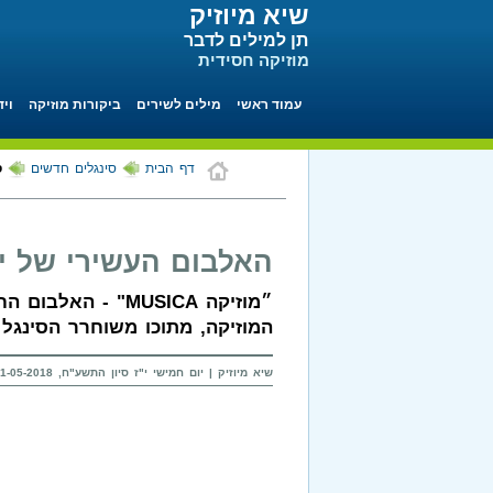
שיא מיוזיק
תן למילים לדבר
מוזיקה חסידית
עמוד ראשי
מילים לשירים
ביקורות מוזיקה
ויד
דף הבית
סינגלים חדשים
ס
האלבום העשירי של יע
״מוזיקה MUSICA" -
המוזיקה, מתוכו משוחרר הסינגל 
שיא מיוזיק | יום חמישי י"ז סיון התשע"ח, 31-05-2018 בשעה 19:24