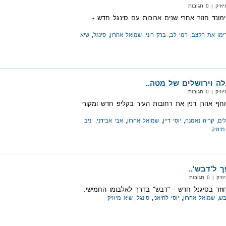
 0 תגובות
יימונד חוזר אחרי שנים ארוכות עם סינגל חדש -
ימו את הקצב
,
רמי לב
,
ברק רוני
,
שמואל אהרון
,
סינגל
,
שיא
ה וירושלים של מטה..
 0 תגובות
וחף אהרן דנין את רחובות העיר בקליפ חדש ומקורי
לים
,
קריה נאמנה
,
יוסי דיין
,
שמואל אהרון
,
אבי אבידני
,
יניב
יוזיק
 ל'דבש'..
0 תגובות
וזר בסיגנל חדש - "דבש" בדרך לאלבומו החמישי.
בש
,
שמואל אהרון
,
יוסי לחיאני
,
סינגל
,
שיא מיוזיק