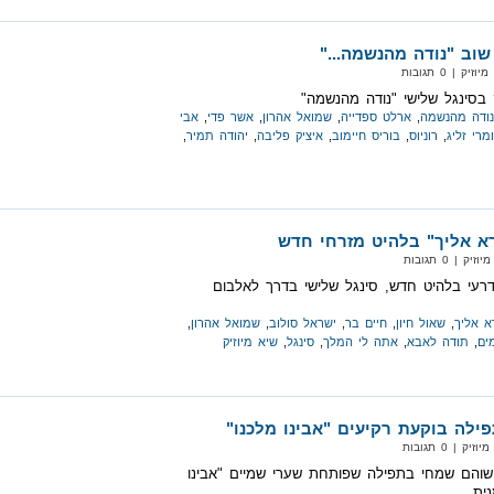
שוב "נודה מהנשמה..."
 | 0 תגובות
 בסינגל שלישי "נודה מהנשמה"
נודה מהנשמה
,
ארלט ספדייה
,
שמואל אהרון
,
אשר פדי
,
אבי
מרי זליג
,
רוניוס
,
בוריס חיימוב
,
איציק פליבה
,
יהודה תמיר
,
רא אליך" בלהיט מזרחי חדש
 | 0 תגובות
 דרעי בלהיט חדש, סינגל שלישי בדרך לאלבום
א אליך
,
שאול חיון
,
חיים בר
,
ישראל סולוב
,
שמואל אהרון
,
ים
,
תודה לאבא
,
אתה לי המלך
,
סינגל
,
שיא מיוזיק
לה בוקעת רקיעים "אבינו מלכנו"
 | 0 תגובות
ן שוהם שמחי בתפילה שפותחת שערי שמיים "אבינו
ית.