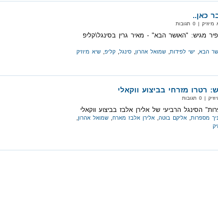
 כאן..
 | 0 תגובות
פיר מגיש: "האושר הבא" - מאיר גרין בסינגל\קליפ
שר הבא
,
ישי לפידות
,
שמואל אהרון
,
סינגל
,
קליפ
,
שיא מיוזיק
: רטרו מזרחי בביצוע ווקאלי
 0 תגובות
ות" הסינגל הרביעי של אלירן אלבז בביצוע ווקאלי
ניך מספרות
,
אליקם בוטה
,
אלירן אלבז מארח
,
שמואל אהרון
,
יק