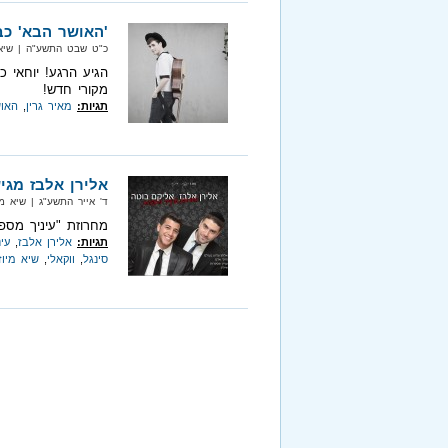
'האושר הבא' כבר
כ"ט שבט התשע"ה‏ | שיא מיוזיק‏
הגיע הרגע! יוחאי כ
מקורי חדש!
תגיות:
מאיר גרין
,
האו
אלירן אלבז מגיש
ד' אייר התשע"ג‏ | שיא מיוזיק‏ |
מחרוזת "עיניך מספר
תגיות:
אלירן אלבז
,
עי
סינגל
,
ווקאלי
,
שיא מיוז