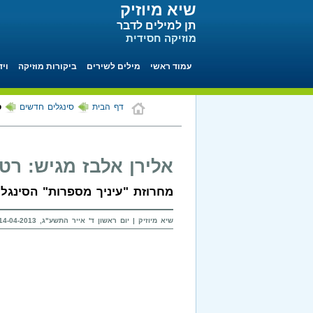
שיא מיוזיק
תן למילים לדבר
מוזיקה חסידית
עמוד ראשי
מילים לשירים
ביקורות מוזיקה
ויד
דף הבית
סינגלים חדשים
ס
אלירן אלבז מגיש: רטר
מחרוזת "עיניך מספרות" הסינגל 
שיא מיוזיק | יום ראשון ד' אייר התשע"ג, 14-04-2013 בשעה 17:57