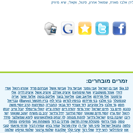
ירן אלבז מארח
,
שמואל אהרון
,
סינגל
,
ווקאלי
,
שיא מיוזיק
זמרים מובחרים:
Six 13
אבי בן ישראל
אבי גסנר
אביעד גיל
אבישי אשל
אברהם פריד
אהרון רזאל
אודי
דוידי
אוהד מושקוביץ
אוף שימחעס
איציק אורלב
איציק אשל
איציק דדיה
אלי
גרסטנר
אלי פרידמן
אליאב שבו
אליעזר בוצר
אליקם בוטה
אלעד שער
אריה
קונסטלר
בני אלבז
בני פרידמן
בנימין לנדאו
ברוך לוין
בריו חקשור (Baryo)
גבריאל
חסון
גד אלבז
גיל עקיביוב
דוד אצרף
דוד גבאי
החבר'ה
המדרגות
הרב יוסף משה
כהנא
חיים בר
חיים ישראל
יאיר גדסי
יהודה דים
יהודה צ'יק
יואלי גרינפלד
יובל טייב
יונתן
רזאל
יוסי גרין
יוסף חיים שוואקי
יוסף קרדונר
יידל ורדיגר
יניב בן משיח
יעקב שוואקי
ישי
ריבו
ישיבה בויס
ישראל ורדיגר
להקת מנוחה
לוי יצחק פאלקאוויטש
ליפא שמעלצר
מידד
טסה
מנדי ג'רופי
מקהלת שירה חדשה
מרדכי בן דוד
משפחת ואך
מתיסיהו
נפתלי
כלפה
נתנאל ישראל
סיני תור
עדי רן
עידו פורטל
עמיר בניון
עמירן דביר
פרחי מיאמי
קובי
אוז
קינדרלעך
רועי ידיד
שולי רנד
שיבי קלר
שלהבת
שלומי גרטנר
שלומי טויסיג
שלמה