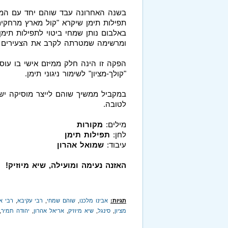
בשנה האחרונה עבד שוהם יחד עם המוס
תפילות תימן שיקרא "קול מארץ מרחקים
באלבום נותן שמחי ביטוי לתפילות תימן
ומרשימה שמטרתה לקרב את הצעירים לני
הפקה זו הינה חלק ממיזם אישי בו עו
"קולך-מציון" לשימור ניגוני תימן.
במקביל ממשיך שוהם לייצר מוסיקה יש
לטובה.
מילים:
מקורות
לחן:
תפילות תימן
עיבוד:
שמואל אהרון
האזנה נעימה ומועילה, שיא מיוזיק!
תגיות:
אבינו מלכנו
,
שוהם שמחי
,
רבי עקיבא
,
רבי א
מציון
,
סינגל
,
שיא מיוזיק
,
אריאל אהרון
,
יהודה תמיר
,