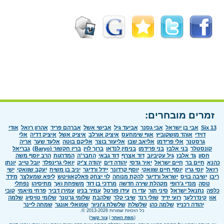
זמרים מובחרים:
Six 13
אבי בן ישראל
אבי גסנר
אביעד גיל
אבישי אשל
אברהם פריד
אהרון רזאל
אודי
דוידי
אוהד מושקוביץ
אוף שימחעס
איציק אורלב
איציק אשל
איציק דדיה
אלי
גרסטנר
אלי פרידמן
אליאב שבו
אליעזר בוצר
אליקם בוטה
אלעד שער
אריה
קונסטלר
בני אלבז
בני פרידמן
בנימין לנדאו
ברוך לוין
בריו חקשור (Baryo)
גבריאל
חסון
גד אלבז
גיל עקיביוב
דוד אצרף
דוד גבאי
החבר'ה
המדרגות
הרב יוסף משה
כהנא
חיים בר
חיים ישראל
יאיר גדסי
יהודה דים
יהודה צ'יק
יואלי גרינפלד
יובל טייב
יונתן
רזאל
יוסי גרין
יוסף חיים שוואקי
יוסף קרדונר
יידל ורדיגר
יניב בן משיח
יעקב שוואקי
ישי
ריבו
ישיבה בויס
ישראל ורדיגר
להקת מנוחה
לוי יצחק פאלקאוויטש
ליפא שמעלצר
מידד
טסה
מנדי ג'רופי
מקהלת שירה חדשה
מרדכי בן דוד
משפחת ואך
מתיסיהו
נפתלי
כלפה
נתנאל ישראל
סיני תור
עדי רן
עידו פורטל
עמיר בניון
עמירן דביר
פרחי מיאמי
קובי
אוז
קינדרלעך
רועי ידיד
שולי רנד
שיבי קלר
שלהבת
שלומי גרטנר
שלומי טויסיג
שלמה
יהודה רכניץ
שלמה כהן
שלשלת
שלשלת ג'וניור
שמואלי אונגר
שמחה ליינר
כל הזכויות שמורות 2013-2026 ©.
(
מפת האתר
|
צור קשר
)