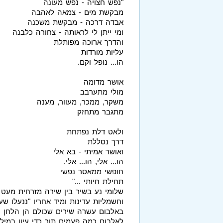
"נפש חצויה - נפש מעונה
מבקשת מים - צמאה לאהבה
אבדה דרכה - מבקשת משכנה
ומי ייתן לי לראותה - צחורה כלבנה
והדרך ארוכה מפותלת
עליות מורדות
הו... נופל וקם.
אושר מדומה
מולי מתערבב
משקר, ממכר, מעוור, מענה
מתגבר מתחזק
ולאט דלת נפתחת
דרך נסללת
ואושר אמיתי - בא אלי
הו... אלי, הו... אלי.
חופשי ממאסר נפשי
תחילת חיותי ..."
שלומי נע בשיר בין שירה מזרחית מעט 
וחשמליות עדינות ומיד אחריו "ננעלו שע
באלבום עשרה שירים שכולם הן הלחן והן
לאלבום כמה פעמים תוך כדי עיון במילי