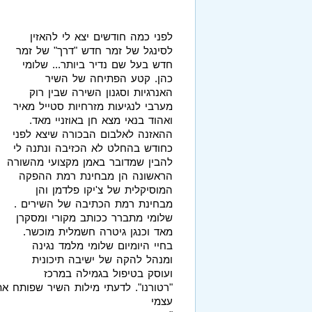
לפני כמה חודשים יצא לי להאזין
לסינגל של זמר חדש "דרך" של זמר
חדש בעל שם נדיר ביותר... שלומי
כהן. קטע הפתיחה של השיר
האנרגיות וסגנון השירה שבין רוק
מערבי לנגיעות מזרחיות סטייל מאיר
ואהוד בנאי מצא חן באוזניי מאד.
ההאזנה לאלבום הבכורה שיצא לפני
כחודש בהחלט לא הכזיבה ונתנה לי
להבין שמדובר באמן מקצועי מהשורה
הראשונה הן מבחינת רמת ההפקה
המוסיקלית של צ'יקו פלדמן והן
מבחינת רמת הכתיבה של השירים .
שלומי מתברר ככותב מקורי ומסקרן
מאד וכנגן גיטרה חשמלית מוכשר.
בחיי היומיום שלומי מלמד נגינה
ומנהל להקה של ישיבה תיכונית
ועוסק בטיפול בגמילה במרכז
"רטורנו". לדעתי מילות השיר שפותח א
עצמי