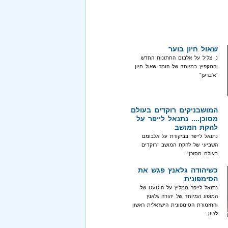
שאול חיון בוער
נ. צליל על אלבום החתונות החדש
והמקפיץ במיוחד של הזמר שאול חיון
"א'ברען"
המושבניקים רוקדים בעולם
מסוכן.... נתנאל לייפר על
להקת המושב
נתנאל לייפר בביקורת על אלבומם
השביעי של להקת המושב "רוקדים
בעולם מסוכן"
כשיהודה גלאנץ פגש את
הסימפונית
נתנאל לייפר ממליץ על ה-DVD של
המופע המיוחד של יהודה גלאנץ
והתזמורת הסימפונית הישראלית ראשון
לציון.