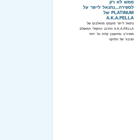
ממש לא רק
לספירה...נתנאל לייפר על
PLATINUM של
A.K.A.PELLA
נתנאל לייפר מוקסם מהאלבום של
A.K.A.PELLA ההרכב הווקאלי המושלם
מארה"ב ומתעצבן קלות על יחסי
הציבור של הלהקה