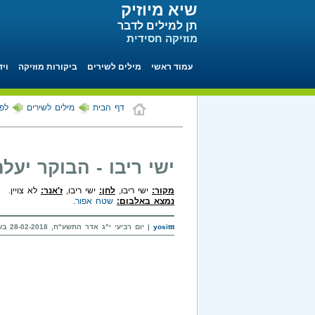
שיא מיוזיק
תן למילים לדבר
מוזיקה חסידית
עמוד ראשי
מילים לשירים
ביקורות מוזיקה
ויד
דף הבית
מילים לשירים
לפי
ישי ריבו - הבוקר יעלה
מקור:
ישי ריבו,
לחן:
ישי ריבו,
ז'אנר:
לא צויין.
נמצא באלבום:
שטח אפור
.
yosittt
| יום רביעי י"ג אדר התשע"ח, 28-02-2018 בשעה 11:02