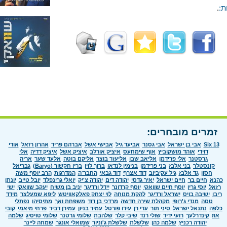
ת:
.
זמרים מובחרים:
Six 13
אבי בן ישראל
אבי גסנר
אביעד גיל
אבישי אשל
אברהם פריד
אהרון רזאל
אודי
דוידי
אוהד מושקוביץ
אוף שימחעס
איציק אורלב
איציק אשל
איציק דדיה
אלי
גרסטנר
אלי פרידמן
אליאב שבו
אליעזר בוצר
אליקם בוטה
אלעד שער
אריה
קונסטלר
בני אלבז
בני פרידמן
בנימין לנדאו
ברוך לוין
בריו חקשור (Baryo)
גבריאל
חסון
גד אלבז
גיל עקיביוב
דוד אצרף
דוד גבאי
החבר'ה
המדרגות
הרב יוסף משה
כהנא
חיים בר
חיים ישראל
יאיר גדסי
יהודה דים
יהודה צ'יק
יואלי גרינפלד
יובל טייב
יונתן
רזאל
יוסי גרין
יוסף חיים שוואקי
יוסף קרדונר
יידל ורדיגר
יניב בן משיח
יעקב שוואקי
ישי
ריבו
ישיבה בויס
ישראל ורדיגר
להקת מנוחה
לוי יצחק פאלקאוויטש
ליפא שמעלצר
מידד
טסה
מנדי ג'רופי
מקהלת שירה חדשה
מרדכי בן דוד
משפחת ואך
מתיסיהו
נפתלי
כלפה
נתנאל ישראל
סיני תור
עדי רן
עידו פורטל
עמיר בניון
עמירן דביר
פרחי מיאמי
קובי
אוז
קינדרלעך
רועי ידיד
שולי רנד
שיבי קלר
שלהבת
שלומי גרטנר
שלומי טויסיג
שלמה
יהודה רכניץ
שלמה כהן
שלשלת
שלשלת ג'וניור
שמואלי אונגר
שמחה ליינר