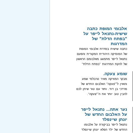
אלבומי המופת כתבה
שישית-נתנאל לייפר על
"בפתח הדלת" של
המדרגות
כתבה שישית בסדרת אלבומי המופת
של המוסיקה היהודית המקורית והפעם
נתנאל לייפר מתמוגג מאלבומם הראשון
של להקת המדרגות "בפתח הדלת"
שומע צעקה.
מבקר המוזיקה מאיר טרבלסי שמע
והאזין ל־"צעקה" האלבום החדש של
מרדכי בן דוד. וחזר עם טור שיתן לכם
להבין טוב יותר את ה־"צעקה".
נער אתה... נתנאל לייפר
על האלבום החדש של
יונתן שיינפלד
נתנאל לייפר בביקורת על אלבומו
החדש של ילד הפלא יונתן שיינפלד