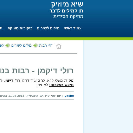
שיא מיוזיק
תן למילים לדבר
מוזיקה חסידית
עמוד ראשי
מילים לשירים
ביקורות מוזיקה
ויד
דף הבית
מילים לשירים
לפי
רולי דיקמן - רבות בנו
מקור:
משלי ל״א,
לחן:
עוזר דרוק, רולי דיקמן,
ז'
נמצא באלבום:
לא צויין.
yosittt
| יום שני ט"ו אב התשע"ד, 11-08-2014 בשעה 12:19