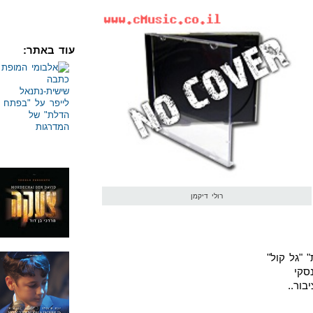
עוד באתר:
רולי דיקמן
סקי
בור..