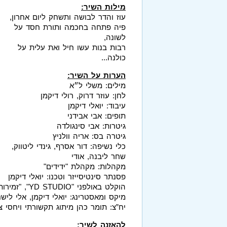
מילות השיר:
עוז והדר לבושה ותשחק ליום אחרון,
פיה פתחה בחכמה ותורת חסד על
לשונה,
רבות בנות עשו חיל ואת עלית על
כולנה...
הערות על השיר:
מילים: משלי ל״א
לחן: עוזר דרוק, רולי דיקמן
עיבוד: יואלי דיקמן
תופים: אבי אבידני
גיטרות: אבי סינגולדה
גיטרה בס: אריה וולניץ
כלי נשיפה: דור אסרף, גינדי ליטווק,
שחר ליבנה, אודי
מקהלות: מקהלת "ידידים"
פסנתר סינטיסייזר וטכנו: יואלי דיקמן
הוקלט באולפני "YD STUDIO", "זמירות" "גל קול"
מיקס ומאסטרינג: יואלי דיקמן, אלי לישנ
יח”צ: תומר כהן מיתוג תקשורתי ויחסי צי
להאזנה לשיר: