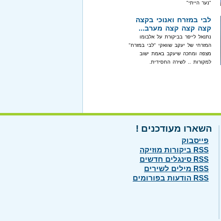
"נער הייתי"
לבי במזרח ואנוכי בקצה
קצה קצה קצה מערב...
נתנאל לייפר בביקורת על אלבומו
המזרחי של יעקב שוואקי "לבי במזרח"
מצפה ומחכה שיעקב באמת ישוב
למקורות .. לשירה החסידית.
השארו מעודכנים !
פייסבוק
RSS ביקורות מוזיקה
RSS סינגלים חדשים
RSS מילים לשירים
RSS הודעות בפורומים