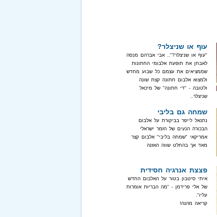
עוף או שניצלר?
"עוף או שניצלר?".. אבי אברהם מנסה
לאבחן את תופעת אלבומי החתונות
שממציאים את עצמם כל שבוע מחדש
ולמצוא אלבום חתונה קצת שונה
ולטובה - "די חתונה" של מיכאל
שניצלר..
שמחה גם בליבי
נתנאל לייפר בביקורת על אלבום
הבכורה הנעים של הזמר ישראלי
אמריקאי "שמחה בליבי" אלבום קצר
מאד אך בהחלט שווה האזנה
פצצת אנרגיה חסידית
איתי סיטבון בטור על האלבום החדש
של אלי פרידמן - "מה הבריות אומרות
עליו".
קריאה מהנה!