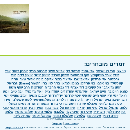
זמרים מובחרים:
Six 13
אבי בן ישראל
אבי גסנר
אביעד גיל
אבישי אשל
אברהם פריד
אהרון רזאל
אודי
דוידי
אוהד מושקוביץ
אוף שימחעס
איציק אורלב
איציק אשל
איציק דדיה
אלי
גרסטנר
אלי פרידמן
אליאב שבו
אליעזר בוצר
אליקם בוטה
אלעד שער
אריה
קונסטלר
בני אלבז
בני פרידמן
בנימין לנדאו
ברוך לוין
בריו חקשור (Baryo)
גבריאל
חסון
גד אלבז
גיל עקיביוב
דוד אצרף
דוד גבאי
החבר'ה
המדרגות
הרב יוסף משה
כהנא
חיים בר
חיים ישראל
יאיר גדסי
יהודה דים
יהודה צ'יק
יואלי גרינפלד
יובל טייב
יונתן
רזאל
יוסי גרין
יוסף חיים שוואקי
יוסף קרדונר
יידל ורדיגר
יניב בן משיח
יעקב שוואקי
ישי
ריבו
ישיבה בויס
ישראל ורדיגר
להקת מנוחה
לוי יצחק פאלקאוויטש
ליפא שמעלצר
מידד
טסה
מנדי ג'רופי
מקהלת שירה חדשה
מרדכי בן דוד
משפחת ואך
מתיסיהו
נפתלי
כלפה
נתנאל ישראל
סיני תור
עדי רן
עידו פורטל
עמיר בניון
עמירן דביר
פרחי מיאמי
קובי
אוז
קינדרלעך
רועי ידיד
שולי רנד
שיבי קלר
שלהבת
שלומי גרטנר
שלומי טויסיג
שלמה
יהודה רכניץ
שלמה כהן
שלשלת
שלשלת ג'וניור
שמואלי אונגר
שמחה ליינר
כל הזכויות שמורות 2013-2026 ©.
(
מפת האתר
|
צור קשר
)
אין האתר אחראי על החומר המוצג באתר. במידה ונתקלם בחומר אשר מפר זכויות יוצרים אנא
צורו עמנו קשר
.