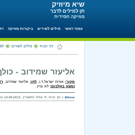
שיא מיוזיק
תן למילים לדבר
מוזיקה חסידית
עמוד ראשי
מילים לשירים
ביקורות מוזיקה
ויד
דף הבית
מילים לשירים
לפי
אליעזר שמידוב - כולך
מקור:
אורות ישראל,ד,ו,
לחן:
אליעזר שמידוב,
ז'
נמצא באלבום:
לא צויין.
tbhsus
| יום רביעי ח' אלול התשע"ג, 14-08-2013 בשעה 16:08