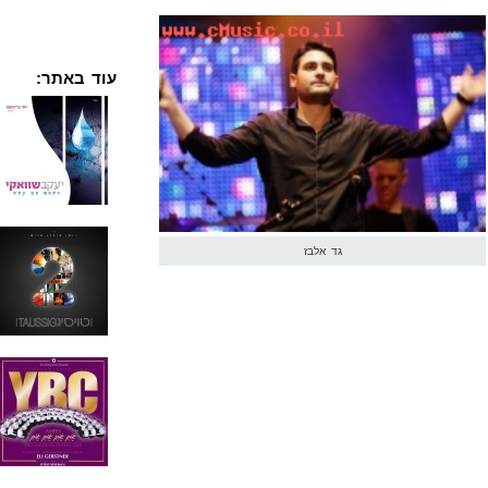
עוד באתר:
גד אלבז