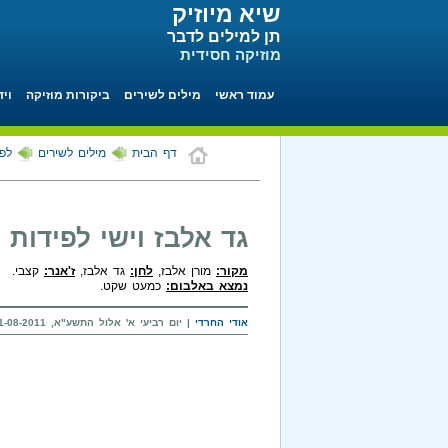
שיא מיוזיק
תן למילים לדבר
מוזיקה חסידית
עמוד ראשי
מילים לשירים
ביקורות מוזיקה
ויד
דף הבית
מילים לשירים
לפי
גד אלבז וישי לפידות
מקור:
מורן אלבז,
לחן:
גד אלבז,
ז'אנר:
קצבי.
נמצא באלבום:
כמעט שקט.
אודי החרדי
| יום רביעי א' אלול התשע"א, 31-08-2011 בשעה 19:20