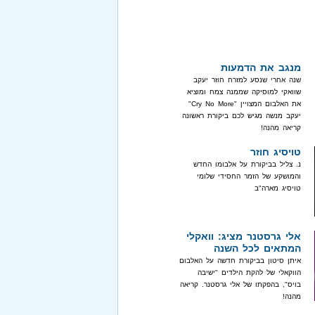
מנגב את הדמעות
שנה אחרי שנסע למזרח חוזר יעקב
שוואקי למוסיקה שממנה צמח ומוציא
את האלבום המצויין "Cry No More"
יעקב מנשה מגיש לכם ביקורת ראשונה
קריאה מהנה!
טויסיג חוזר
נ. צליל בביקורת על אלבומו החדש
והמושקע של הזמר החסידי שלומי
טויסיג מארה"ב
אלי גרסטנר מציג: וואקלי
המתאים לכל השנה
איתן סיטון בביקורת חדשה על האלבום
הווקאלי של להקת הילדים "ישיבה
בויס", בהפקתו של אלי גרסטנר. קריאה
מהנה!