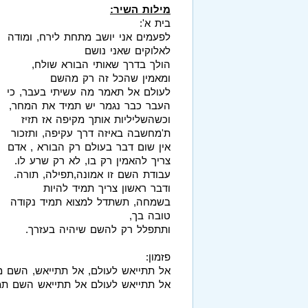
מילות השיר:
בית א':
לפעמים אני יושב מתחת לירח, ומודה
לאלוקים שאני נושם
הולך בדרך שאותי הבורא שולח,
ומאמין שהכל זה רק מהשם
לעולם אל תאמר מה עשיתי בעבר, כי
העבר כבר נגמר יש תמיד את המחר,
וכשהשליליות אותך מקיפה אז תזיז
ת'מחשבה באיזה דרך עקיפה, ותזכור
אין שום דבר בעולם רק הבורא , אדם
צריך להאמין רק בו, לא רק שרע לו.
עבודת השם זו אמונה,תפילה, תורה.
ודבר ראשון צריך תמיד להיות
בשמחה, תשתדל למצוא תמיד נקודה
טובה בך,
ותתפלל רק להשם שיהיה בעזרך.
פזמון:
אל תתייאש לעולם, אל תתייאש, השם מ
אל תתייאש לעולם אל תתייאש השם תמי