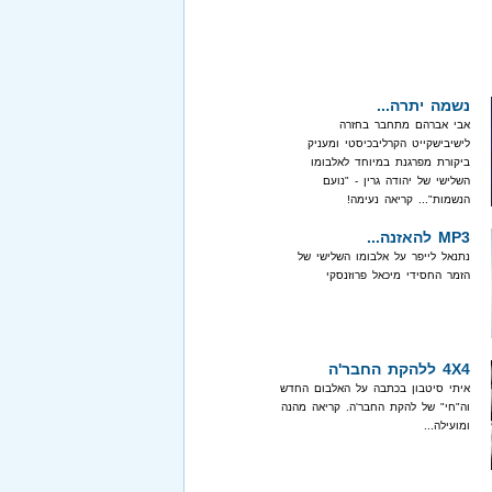
נשמה יתרה...
אבי אברהם מתחבר בחזרה
לישיבישקייט הקרליבכיסטי ומעניק
ביקורת מפרגנת במיוחד לאלבומו
השלישי של יהודה גרין - "נועם
הנשמות"... קריאה נעימה!
MP3 להאזנה...
נתנאל לייפר על אלבומו השלישי של
הזמר החסידי מיכאל פרוזנסקי
4X4 ללהקת החבר'ה
איתי סיטבון בכתבה על האלבום החדש
וה"חי" של להקת החבר'ה. קריאה מהנה
ומועילה...