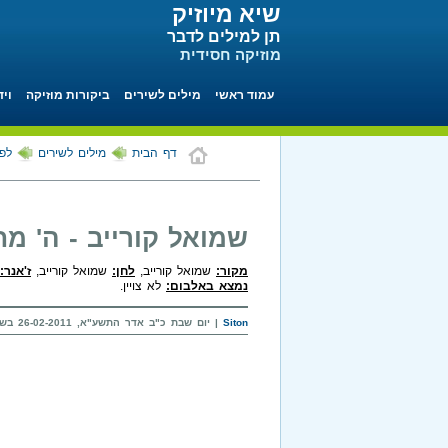
שיא מיוזיק
תן למילים לדבר
מוזיקה חסידית
עמוד ראשי
מילים לשירים
ביקורות מוזיקה
ויד
דף הבית
מילים לשירים
לפי
שמואל קורייב - ה' מ
מקור:
שמואל קורייב,
לחן:
שמואל קורייב,
ז'אנר:
נמצא באלבום:
לא צויין.
Siton
| יום שבת כ"ב אדר התשע"א, 26-02-2011 בשעה 19:40