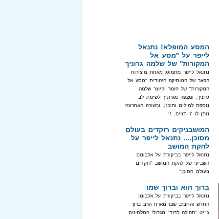
המסע המופלא! נתנאל
לייפר על ''מסע אל
המקורות'' של שלמה גרוניך
נתנאל לייפר מתמוגג מאחת מיצירות
הפאר של המוסיקה היהודית "מסע אל
המקורות" של הזמר והיוצר שלמה
גרוניך. ומצפה מגרוניך לשימת לב
נוספת למילים ותוכנן. ובשורה האחרונה
נותן לו 7 תווים...!!
המושבניקים רוקדים בעולם
מסוכן.... נתנאל לייפר על
להקת המושב
נתנאל לייפר בביקורת על אלבומם
השביעי של להקת המושב "רוקדים
בעולם מסוכן"
ברוך הוא וברוך שמו
נתנאל לייפר בביקורת על אלבומו
החדש והחביב שבו מארח הרב ברוך
צ'ייט "תהילה לדוד" מגדולי המלחינים