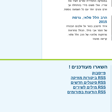
במוסיקה החסידית זמרים לשיר את
שיריו. אולי פשוט מידי בהתחלה אך
זורם ונעים יותר עם כל השמעה נוספת.
הרב הלל פלאי, גרסת
2015
איתי סיטבון בטור על אלבום הבכורה
של הזמר אבי מילר, הכולל מחרוזות
מרתקות מלחניו של הרב הלל פלאי.
קריאה מהנה!
השארו מעודכנים !
פייסבוק
RSS ביקורות מוזיקה
RSS סינגלים חדשים
RSS מילים לשירים
RSS הודעות בפורומים