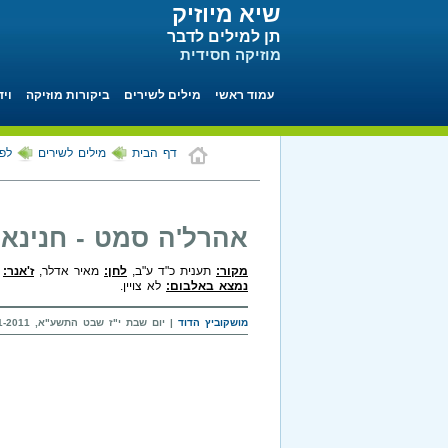
שיא מיוזיק
תן למילים לדבר
מוזיקה חסידית
עמוד ראשי
מילים לשירים
ביקורות מוזיקה
ויד
דף הבית
מילים לשירים
לפי
אהרל'ה סמט - חנינא 
מקור:
תענית כ"ד ע"ב,
לחן:
מאיר אדלר,
ז'אנר:
ק
נמצא באלבום:
לא צויין.
מושקוביץ הדוד
| יום שבת י"ז שבט התשע"א, 22-01-2011 בשעה 21:25