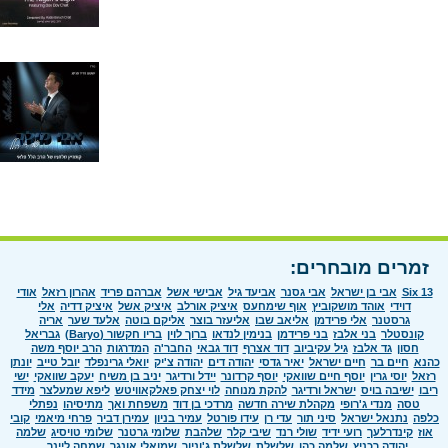
זמרים מובחרים:
Six 13
אבי בן ישראל
אבי גסנר
אביעד גיל
אבישי אשל
אברהם פריד
אהרון רזאל
אודי
דוידי
אוהד מושקוביץ
אוף שימחעס
איציק אורלב
איציק אשל
איציק דדיה
אלי
גרסטנר
אלי פרידמן
אליאב שבו
אליעזר בוצר
אליקם בוטה
אלעד שער
אריה
קונסטלר
בני אלבז
בני פרידמן
בנימין לנדאו
ברוך לוין
בריו חקשור (Baryo)
גבריאל
חסון
גד אלבז
גיל עקיביוב
דוד אצרף
דוד גבאי
החבר'ה
המדרגות
הרב יוסף משה
כהנא
חיים בר
חיים ישראל
יאיר גדסי
יהודה דים
יהודה צ'יק
יואלי גרינפלד
יובל טייב
יונתן
רזאל
יוסי גרין
יוסף חיים שוואקי
יוסף קרדונר
יידל ורדיגר
יניב בן משיח
יעקב שוואקי
ישי
ריבו
ישיבה בויס
ישראל ורדיגר
להקת מנוחה
לוי יצחק פאלקאוויטש
ליפא שמעלצר
מידד
טסה
מנדי ג'רופי
מקהלת שירה חדשה
מרדכי בן דוד
משפחת ואך
מתיסיהו
נפתלי
כלפה
נתנאל ישראל
סיני תור
עדי רן
עידו פורטל
עמיר בניון
עמירן דביר
פרחי מיאמי
קובי
אוז
קינדרלעך
רועי ידיד
שולי רנד
שיבי קלר
שלהבת
שלומי גרטנר
שלומי טויסיג
שלמה
יהודה רכניץ
שלמה כהן
שלשלת
שלשלת ג'וניור
שמואלי אונגר
שמחה ליינר