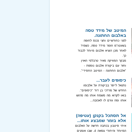
המיטב של מידד טסה
באלבום החתונה.
לפני כחודשיים וחצי נכנס לחופה
בשעטו"מ הזמר מידד טסה, כשמיד
לאחר מכן הוציא אלבום מיוחד לכבוד
כך.
מבקר המוזיקה מאיר טרבלסי האזין
וחזר עם ביקורת אלבום נוספת -
"אלבום החתונה - המיטב החסידי".
כיסופים לעבר...
נתנאל לייפר בביקורת על אלבומו
החדש של מרדכי בן דוד "כיסופים".
בואו לקרוא מה משמח אותו מה מרגש
אותו ומה גורם לו לאכזבה...
אל תסתכל בקנקן (עטיפה)
אלא בזמר שמבצע אותו...
איתי סיטבון בכתבה חדשה על האלבום
המיוחד והיחודי צמאה 4, שבו אומנים