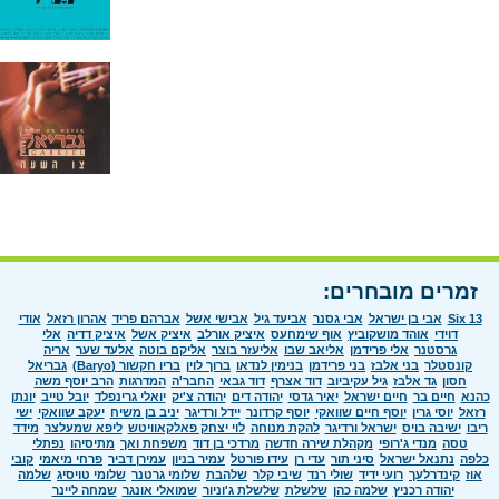
זמרים מובחרים:
Six 13
אבי בן ישראל
אבי גסנר
אביעד גיל
אבישי אשל
אברהם פריד
אהרון רזאל
אודי
דוידי
אוהד מושקוביץ
אוף שימחעס
איציק אורלב
איציק אשל
איציק דדיה
אלי
גרסטנר
אלי פרידמן
אליאב שבו
אליעזר בוצר
אליקם בוטה
אלעד שער
אריה
קונסטלר
בני אלבז
בני פרידמן
בנימין לנדאו
ברוך לוין
בריו חקשור (Baryo)
גבריאל
חסון
גד אלבז
גיל עקיביוב
דוד אצרף
דוד גבאי
החבר'ה
המדרגות
הרב יוסף משה
כהנא
חיים בר
חיים ישראל
יאיר גדסי
יהודה דים
יהודה צ'יק
יואלי גרינפלד
יובל טייב
יונתן
רזאל
יוסי גרין
יוסף חיים שוואקי
יוסף קרדונר
יידל ורדיגר
יניב בן משיח
יעקב שוואקי
ישי
ריבו
ישיבה בויס
ישראל ורדיגר
להקת מנוחה
לוי יצחק פאלקאוויטש
ליפא שמעלצר
מידד
טסה
מנדי ג'רופי
מקהלת שירה חדשה
מרדכי בן דוד
משפחת ואך
מתיסיהו
נפתלי
כלפה
נתנאל ישראל
סיני תור
עדי רן
עידו פורטל
עמיר בניון
עמירן דביר
פרחי מיאמי
קובי
אוז
קינדרלעך
רועי ידיד
שולי רנד
שיבי קלר
שלהבת
שלומי גרטנר
שלומי טויסיג
שלמה
יהודה רכניץ
שלמה כהן
שלשלת
שלשלת ג'וניור
שמואלי אונגר
שמחה ליינר