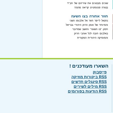
שונים מבצעים את שיריהם של חב"ד
בצורה פנטסטיט קריאה מהנה!
חוזר אחורה בצו השעה
נתנאל לייפר חוזר אל אלבומו השני
והמיוחד של אומן הרוק היהודי גבריאל
חסון "צו השעה" וחושב שמדובר
באלבום חובה לכל אוהבי הרוק
והמוסיקה היהודית המקורית
השארו מעודכנים !
פייסבוק
RSS ביקורות מוזיקה
RSS סינגלים חדשים
RSS מילים לשירים
RSS הודעות בפורומים