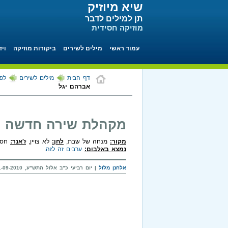
שיא מיוזיק
תן למילים לדבר
מוזיקה חסידית
עמוד ראשי
מילים לשירים
ביקורות מוזיקה
ויד
דף הבית
מילים לשירים
לפ
אברהם יגל
מקהלת שירה חדשה - 
מקור:
מנחה של שבת,
לחן:
לא צויין,
ז'אנר:
חסיד
נמצא באלבום:
ערבים זה לזה
.
אלחנן מלול
| יום רביעי כ"ב אלול התש"ע, 01-09-2010 בשעה 00:03