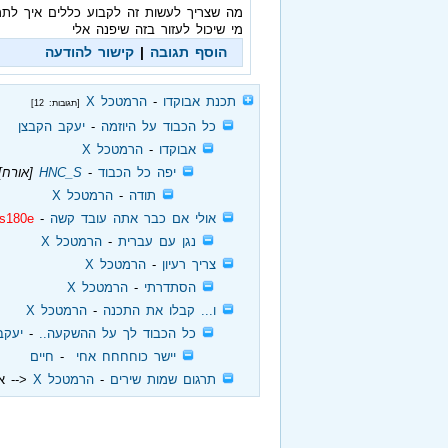
מה שצריך לעשות זה לקבוע כללים איך לת
מי שיכול לעזור בזה שיפנה אלי
הוסף תגובה
|
קישור להודעה
‏
תכנת אבוקדו
‏ - ‏
הרמטכל X
[תגובות: 12]
‏
כל הכבוד על היוזמה
‏ - ‏
יעקב הקבצן
‏
אבוקדו
‏ - ‏
הרמטכל X
‏
יפה כל הכבוד
‏ - ‏
HNC_S
[אורח]
‏
תודה
‏ - ‏
הרמטכל X
‏
אולי אם כבר אתה עובד קשה
‏ - ‏
is180e
‏
נגן עם עברית
‏ - ‏
הרמטכל X
‏
צריך רעיון
‏ - ‏
הרמטכל X
‏
הסתדרתי
‏ - ‏
הרמטכל X
‏
ו... קבלו את התכנה
‏ - ‏
הרמטכל X
‏
כל הכבוד לך על ההשקעה..
‏ - ‏
יעקב
‏
יישר כוחחחח אחי
‏ - ‏
חיים
‏
תרגום שמות שירים
‏ - ‏
הרמטכל X
<-- א