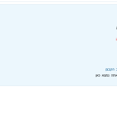
 הקבצן
תה נמצא כאן