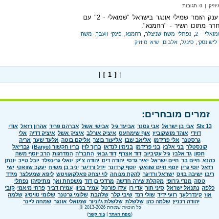
 0 תגובות
האלבום החדש של ענק הזמר שמילי אונגר בישראל "שמואלי - 2" עם
רר מתוכו השיר - "רחמנא".
ואלי - 2
,
נפתלי משה שניצלר
,
רחמנא
,
פינקי וועבר
,
משה
לישינסקי
,
סינגל
,
אלבום
,
שיא מיוזיק
|
[ 1 ]
|
זמרים מובחרים:
Six 13
אבי בן ישראל
אבי גסנר
אביעד גיל
אבישי אשל
אברהם פריד
אהרון רזאל
אודי
דוידי
אוהד מושקוביץ
אוף שימחעס
איציק אורלב
איציק אשל
איציק דדיה
אלי
גרסטנר
אלי פרידמן
אליאב שבו
אליעזר בוצר
אליקם בוטה
אלעד שער
אריה
קונסטלר
בני אלבז
בני פרידמן
בנימין לנדאו
ברוך לוין
בריו חקשור (Baryo)
גבריאל
חסון
גד אלבז
גיל עקיביוב
דוד אצרף
דוד גבאי
החבר'ה
המדרגות
הרב יוסף משה
כהנא
חיים בר
חיים ישראל
יאיר גדסי
יהודה דים
יהודה צ'יק
יואלי גרינפלד
יובל טייב
יונתן
רזאל
יוסי גרין
יוסף חיים שוואקי
יוסף קרדונר
יידל ורדיגר
יניב בן משיח
יעקב שוואקי
ישי
ריבו
ישיבה בויס
ישראל ורדיגר
להקת מנוחה
לוי יצחק פאלקאוויטש
ליפא שמעלצר
מידד
טסה
מנדי ג'רופי
מקהלת שירה חדשה
מרדכי בן דוד
משפחת ואך
מתיסיהו
נפתלי
כלפה
נתנאל ישראל
סיני תור
עדי רן
עידו פורטל
עמיר בניון
עמירן דביר
פרחי מיאמי
קובי
אוז
קינדרלעך
רועי ידיד
שולי רנד
שיבי קלר
שלהבת
שלומי גרטנר
שלומי טויסיג
שלמה
יהודה רכניץ
שלמה כהן
שלשלת
שלשלת ג'וניור
שמואלי אונגר
שמחה ליינר
כל הזכויות שמורות 2013-2026 ©.
(
מפת האתר
|
צור קשר
)