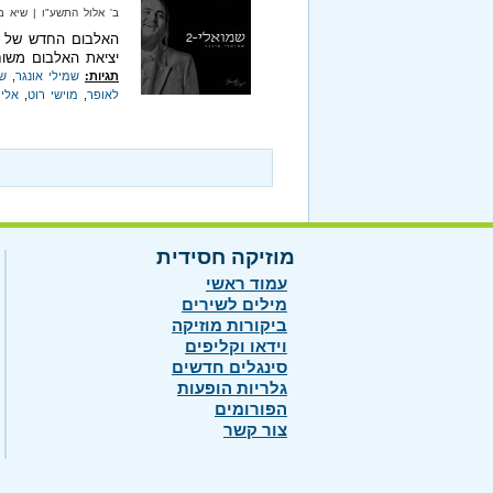
ב' אלול התשע"ו‏ | שיא מיוזיק‏ |
יציאת האלבום משוח
תגיות:
שמילי אונגר
,
שמ
לאופר
,
מוישי רוט
,
אלי 
מוזיקה חסידית
עמוד ראשי
מילים לשירים
ביקורות מוזיקה
וידאו וקליפים
סינגלים חדשים
גלריות הופעות
הפורומים
צור קשר