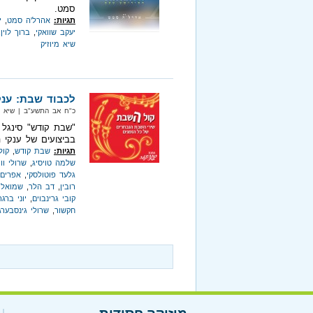
סמט.
תגיות:
אהרל'ה סמט
,
י
יעקב שוואקי
,
ברוך לוין
,
שיא מיוזיק
לכבוד שבת: ענק
כ"ח אב התשע"ב‏ | שיא מיוזיק‏ 
"שבת קודש" סינגל 
בביצועים של ענקי 
תגיות:
שבת קודש
,
קול
שלמה טויסיג
,
שרולי וו
גלעד פוטולסקי
,
אפרים 
רובין
,
דב הלר
,
שמואל י
קובי גרינבוים
,
יוני ברגר
חקשור
,
שרולי גינסבערג