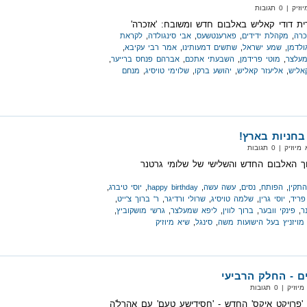
 0 תגובות
ית דודי קאליש באלבום חדש ומשובח: 'אזכרה'
כרה
,
מקהלת ידידים
,
פארענטשעס
,
אבי סינגולדה
,
לקראת
ולדמן
,
שמע ישראל
,
שתשים דמעותינו
,
אמר רבי עקיבא
,
מעלצר
,
מוטי פרידמן
,
השבעתי אתכם
,
אברהם פנחס ברייער
,
אליש
,
אליעזר קאליש
,
יהושע ברקו
,
שלוימי טויסיג
,
מנחם
בחניות בארץ!
‏ | 0 תגובות
ך האלבום החדש והשלישי של שלומי גרטנר
התקין
,
הפותח
,
נסים
,
עשה עשה
,
happy birthday
,
יוסי טיברג
,
ריד
,
יוסי גרין
,
שלמה טויסיג
,
שרולי ורדיגר
,
ר' ברוך צ'ייט
,
ר
,
פינקי וובער
,
ברוך לווין
,
ליפא שמעלצר
,
גרשי מושקוביץ
,
מויזניץ בעל הישועות משה
,
סינגל
,
שיא מיוזיק
ם - החלק הרביעי
 | 0 תגובות
 'פרויקט איקס' החדש - 'חסידישע טעם' עם אהרל'ה