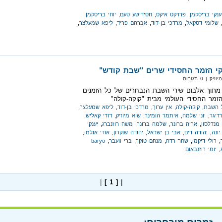
ענקי בריסקמן
,
פרויקט איקס
,
חסידישע טעם
,
יוחי בריסקמן
,
שלומי דסקאל
,
מרדכי בן-דוד
,
אברהם פריד
,
ליפא שמעלצר
,
י הזמר החסידי שרים "שבת קודש"
| 0 תגובות
מתוך אלבום שירי השבת הנבחרים של כל הזמנים
הזמר החסידי העולמי מבית "קוקה-קולה"
 השבת
,
קוקה-קולה
,
אין ערוך
,
מרדכי בן-דוד
,
ליפא שמעלצר
,
רדיגר
,
יוני שלמה
,
איתמר הומינר
,
שיא מיוזיק
,
דודי קאליש
,
מנדלסון
,
אריה ברונר
,
שלמה ברונר
,
משה רוזנברג
,
יענקי
ונה
,
יהודה דים
,
אבי בן ישראל
,
יהודה שוקרון
,
אודי אולמן
,
,
רולי דיקמן
,
שחר רדה
,
מנחם טוקר
,
ברי וועבר
,
baryo
,
יומי רוזנבאום
|
[ 1 ]
|