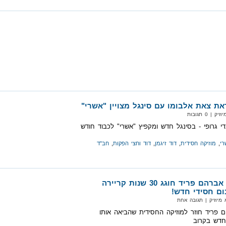
ראת צאת אלבומו עם סינגל מצויין "אשרי"
 0 תגובות
 גרופי - בסינגל חדש ומקפיץ "אשרי" לכבוד חודש
רי
,
מוזיקה חסידית
,
דוד זיגמן
,
דוד וחצי הפקות
,
חב"ד
30 שנות טיפוס: אברהם פריד חוגג 30 שנות קריירה
ום חסידי חדש!
מיוזיק‏ | תגובה אחת
פריד חוזר למוזיקה החסידית שהביאה אותו
חדש בקרוב