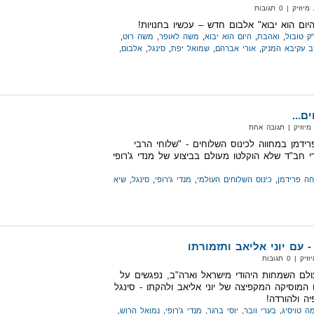
 | 0 תגובות
היום הוא יבוא" אלבום חדש – עכשיו בחנויות!
"ק טובול
,
ואהבת
,
היום הוא יבוא
,
משה לאופר
,
משה רוט
,
 עקיבא המניק
,
אורי אברהם
,
שמואל יפת
,
סינגל
,
אלבום
,
ם...
מיוזיק‏ | תגובה אחת
רידמן במחווה לכינוס השלוחים - "שלוחי הרבי
י חב"ד שלא הוקלטו מעולם בביצוע של מנדי ג'רופי
ה פרידמן
,
כינוס השלוחים העולמי
,
מנדי ג'רופי
,
סינגל
,
שיא
עם יוני אליאב ותזמורתו
 0 תגובות
ולם השמחות היהודי מישראל וארה"ב, נפגשים על
המוסיקה המקפיצה של יוני אליאב ולהקתו - סינגל
ה ולהורדה!
ה טויסיג
,
בערי וובר
,
יוסי ברגר
,
מנדי ג'רופי
,
נמואל הרוש
,