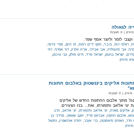
יה לגאולה
| 0 תגובות
וקצבי לזמר וליוצר אסף שפר.
ח
,
ראלף זיגל
,
מ.ב.ד
,
חזקו ידיים רפות
,
זה היום
,
מנדי ג'רופי
,
סרף
,
אבי סינגולדה
,
אבי אבידני
,
אריה וולניץ
,
דור אסרף
,
רפי
ידים
,
ישראל ברגמן
,
ישראל פריד
,
חיים פולק
,
גבי גויכמן
,
יא מיוזיק
תונות אליקים ביננשטוק באלבום חתונות
א"
 | 0 תגובות
גל מתוך אלבום החתונות החדש של אליקים
יוני אליאב ותזמורתו, ואת... בניו הצעירים.
ק
,
אליקים מארח
,
יוני אליאב ותזמורתו
,
יוני אליאב
,
הרב
הוא
,
אלבום חתונה
,
אברהם פריד
,
יעקב שוואקי
,
מרדכי בן
 הדר
,
האחים פיאמנטה
,
ברי וועבר
,
יהודה אורנשטיין
,
נתנאל
יוזיק