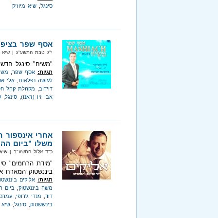
סינגל
,
שיא מיוזיק
אסף שפר בציפי
י"ג טבת התשע"ג‏ | שיא מיוזיק‏ 
"משיח" סינגל חדש 
תגיות:
אסף שפר
,
משי
לעושה נפלאות
,
אלי א
דוידוב
,
מקהלת קהל חס
אבי זיו (ז'אנו)
,
סינגל
,
ש
אחרי אינספור ח
משלו "ביום ההו
כ"ד אלול התשע"ב‏ | שיא מיוזיק‏
"מידת הרחמים" סינ
ביננשטוק המארח את 
תגיות:
אליקים ביננשטו
משה ביננשטוק
,
ביום ה
דוד
,
מנדי ג'רופי
,
עמרם
בינששטוק
,
סינגל
,
שיא מ