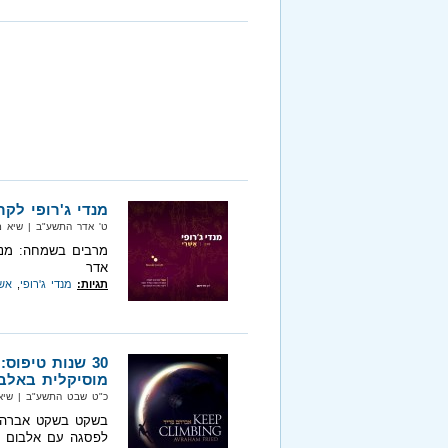
מנדי ג'רופי לק
ט' אדר התשע"ב‏ | שיא מיוזיק‏ |
מרבים בשמחה: מנדי
אדר
תגיות:
מנדי ג'רופי
,
אש
מוסיקלית באלב
כ"ט שבט התשע"ב‏ | שיא 
בשקט בשקט אברהם 
לפסגה עם אלבום 