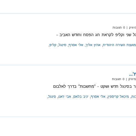
| 0 תגובות
ל שני וקליפ לקראת חג הפסח וחודש האביב -
מועצת השירה היהודית
,
ארוץ אליך
,
אלי אסרף
,
סינגל
,
קליפ
,
..
| 0 תגובות
בר בסינגל חדש ושקט - "מחשבות" בדרך לאלבום
ות
,
מיכאל קריספין
,
אלי אסרף
,
יניב בלאס
,
אבי ז'אנו
,
סינגל
,