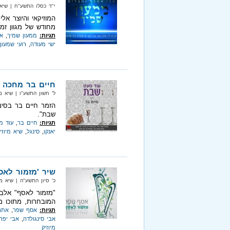
י"ד כסלו התשע"ח‏ | שיא מיוזיק‏
המוזיקאי והיוצר אל
מחודש של מגוון זמר
תגיות:
ממעון שמיך
,
א
ישי ​​מעודה​
,
​​​רועי ​​שמעון​
חיים בר מחכה ל
ל' חשון התשע"ו‏ | שיא מיוזיק‏ |
הזמר חיים בר בסינ
שבת".
תגיות:
חיים בר
,
עוד מ
יאנקו
,
סינגל
,
שיא מיוזי
שיר 'מזמור לאסף
כ' סיון התשע"ה‏ | שיא מיוזיק‏ |
"מזמור לאסף" אלבו
המובחרות, מתוכו מ
תגיות:
אסף שפר
,
אתה
אבי סינגולדה
,
אבי יפר
מיוזיק