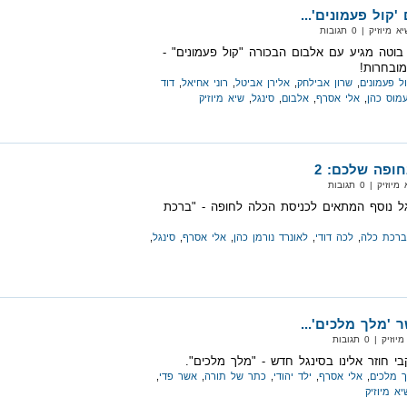
קול פעמונים'...
יק‏ | 0 תגובות
 בוטה מגיע עם אלבום הבכורה "קול פעמונים" -
מובחרות!
ל פעמונים
,
שרון אבילחק
,
אלירן אביטל
,
רוני אחיאל
,
דוד
מוס כהן
,
אלי אסרף
,
אלבום
,
סינגל
,
שיא מיוזיק
ופה שלכם: 2
‏ | 0 תגובות
ל נוסף המתאים לכניסת הכלה לחופה - "ברכת
ברכת כלה
,
לכה דודי
,
לאונרד נורמן כהן
,
אלי אסרף
,
סינגל
,
 'מלך מלכים'...
 | 0 תגובות
י חוזר אלינו בסינגל חדש - "מלך מלכים".
 מלכים
,
אלי אסרף
,
ילד יהודי
,
כתר של תורה
,
אשר פדי
,
יא מיוזיק