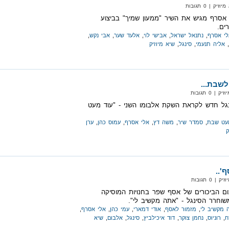
 | 0 תגובות
י אסרף מגיש את השיר "ממעון שמיך" בביצוע
ים.
לי אסרף
,
נתנאל ישראל​
,
​​​אבישי ​​לוי​
,
​​​אלעד ​​שער​
,
​​​אבי ​​נקש​
,
,
אליה תנעמי
,
סינגל
,
שיא מיוזיק
שבת...
 0 תגובות
גל חדש לקראת השקת אלבומו השני - "עוד מעט
עט שבת
,
סמדר שיר
,
משה דץ
,
אלי אסרף
,
עמוס כהן
,
ערן
ק
'..
 0 תגובות
ם הביכורים של אסף שפר בחנויות המוסיקה
שוחרר הסינגל - "אתה מקשיב לי".
 מקשיב לי
,
מזמור לאסף
,
אודי דמארי
,
עמי כהן
,
אלי אסרף
,
ח
,
רוניוס
,
נחמן צוקר
,
דוד איכילביץ
,
סינגל
,
אלבום
,
שיא