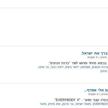
ברך את ישראל.
 | 0 תגובות
בביצוע מיוחד ומרגש לשיר "ברכת הכהנים".
ברכת הכהנים
,
מקודשת
,
ליאור נרקיס
,
ליאת רבנר
,
בני אלבז
,
מיוזיק
 אלי אסרף...
 | 0 תגובות
בי וסוער - "EVERYBODY II".
EVERYBODY
,
נתנאל ישראל
,
גבי גויכמן
,
שיא מיוזיק
,
סינגל