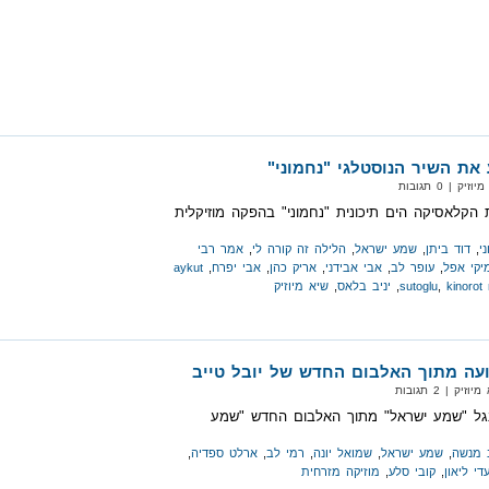
 את השיר הנוסטלגי "נחמוני"
 | 0 תגובות
 הקלאסיקה הים תיכונית "נחמוני" בהפקה מוזיקלית
י
,
דוד ביתן
,
שמע ישראל
,
הלילה זה קורה לי
,
אמר רבי
יקי אפל
,
עופר לב
,
אבי אבידני
,
אריק כהן
,
אבי יפרח
,
aykut
kinorot
,
sutoglu
,
יניב בלאס
,
שיא מיוזיק
עה מתוך האלבום החדש של יובל טייב
‏ | 2 תגובות
ינגל "שמע ישראל" מתוך האלבום החדש "שמע
 מנשה
,
שמע ישראל
,
שמואל יונה
,
רמי לב
,
ארלט ספדיה
,
די ליאון
,
קובי סלע
,
מוזיקה מזרחית