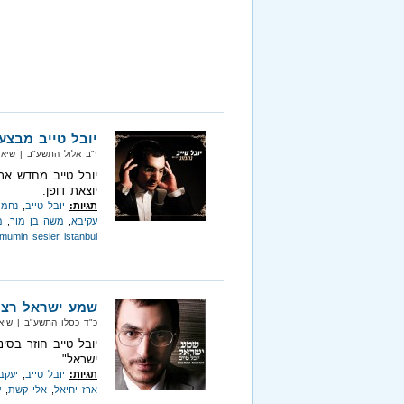
יובל טייב מבצע
י"ב אלול התשע"ב‏ | שיא מיוזיק‏
יובל טייב מחדש את
יוצאת דופן.
תגיות:
יובל טייב
,
נחמונ
עקיבא
,
משה בן מור
,
מ
 mumin sesler istanbul
שמע ישראל רצו
כ"ד כסלו התשע"ב‏ | שיא מיוזיק
יובל טייב חוזר בס
ישראל"
תגיות:
יובל טייב
,
יעקב
ארז יחיאל
,
אלי קשת
,
ע