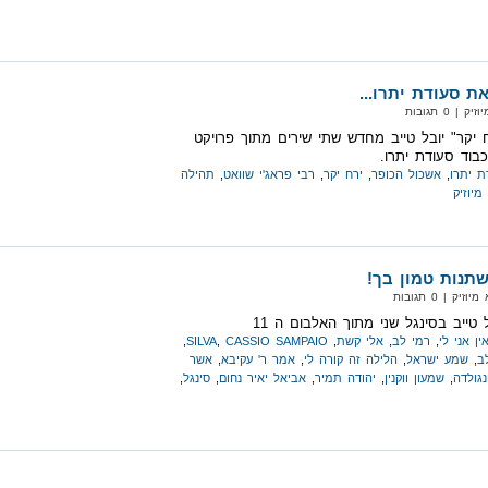
את סעודת יתרו...
 0 תגובות
 יקר" יובל טייב מחדש שתי שירים מתוך פרויקט
בוד סעודת יתרו.
ת יתרו
,
אשכול הכופר
,
ירח יקר
,
רבי פראג'י שוואט
,
תהילה
מיוזיק
תנות טמון בך!
‏ | 0 תגובות
ל טייב בסינגל שני מתוך האלבום ה 11
ין אני לי
,
רמי לב
,
אלי קשת
,
CASSIO SAMPAIO
,
SILVA
,
ב
,
שמע ישראל
,
הלילה זה קורה לי
,
אמר ר' עקיבא
,
אשר
נגולדה
,
שמעון ווקנין
,
יהודה תמיר
,
אביאל יאיר נחום
,
סינגל
,