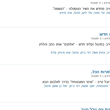
| 0 תגובות
טייב מחדש את השיר הנוסטלגי - "הנשמה".
מה
,
עלי מוהר
,
אלי לוזון
,
סינגל
,
שיא מיוזיק
 חדש:
 0 תגובות
טייב בסינגל וקליפ חדש - "אלוקים" אותו כתב והלחין
יב
,
איציק אשל
,
דוד ביתן
,
סינגל
,
שיא מיוזיק
,
קליפ
רות הכל..
 0 תגובות
ובל טייב - "ארצי המובטחת" בדרך לאלבום הבא.
 המובטחת
,
יעקב מנשה
,
דוד ביתן
,
יואל בן שושן
,
סינגל
,
ת עם יובל טייב...