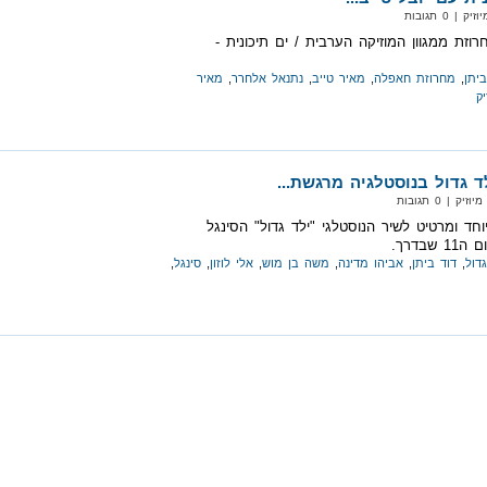
 0 תגובות
רוזת ממגוון המוזיקה הערבית / ים תיכונית -
ביתן
,
מחרוזת חאפלה
,
מאיר טייב
,
נתנאל אלחרר
,
מאיר
יק
ד גדול בנוסטלגיה מרגשת...
 | 0 תגובות
יוחד ומרטיט לשיר הנוסטלגי "ילד גדול" הסינגל
בדרך.
גדול
,
דוד ביתן
,
אביהו מדינה
,
משה בן מוש
,
אלי לוזון
,
סינגל
,