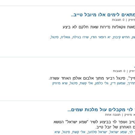
תאים לימים אלו מיובל טייב..
 0 תגובות
טייב - ב 5 גרסאות ווקאליות נדירות שאת חלקם לא ביצע
ן
,
החיש קיבוץ
,
יא רופאי הודו
,
שירו בגילה
,
גואליה
,
סינגל
,
0 תגובות
ייך", סינגל רביעי מתוך אלבום אולפן האחד עשרה.
חייך
,
שמעון דיין
,
גלי כלפון
,
אלי קשת
,
סינגל
,
שיא מיוזיק
 לוי מקבלים עול מלכות שמים...
 מיוזיק‏ | תגובה אחת
טייב ועופר לוי בביצוע לשיר "שמע ישראל" הנושא
האחרון של יובל טייב.
לוי
,
שמע ישראל
,
ישראל סלהוב
,
אלי קשת
,
סינגל
,
שיא