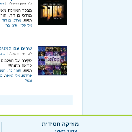
כ"ד חשון התשע"ח |
מאי
מבקר המוזיקה מאיר
מרדכי בן דוד. וחזר
תגיות:
מרדכי בן דוד
,
אלי קליין
,
איצי ברי
שרים עם המנגנ
י"ב חשון התשע"ג |
נ. צל
קריאה מהנה!!!
תגיות:
תומר כהן
,
המנג
פרידמן
,
אלי לאופר
,
מו
וגשל
מוזיקה חסידית
עמוד ראשי