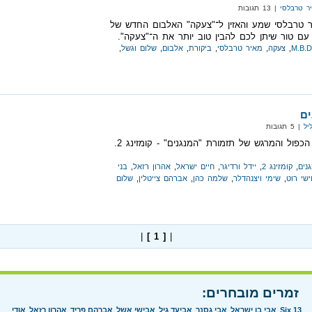
ר טרבלסי
| 13 תגובות
 טרבלסי שמע והאזין ל־"צעקה" האלבום החדש של
 עם טור שיתן לכם להבין טוב יותר את ה־"צעקה".
M.B.D
,
צעקה
,
מאיר טרבלסי
,
ביקורת
,
אלבום
,
שלום וגשל
,
ים
יל
| 5 תגובות
סקירה על האלבום הכפול והמרגש של תזמורת "המנגנים" - קומזינג 2.
נים
,
קומזינג 2
,
יידל ורדיגר
,
חיים ישראל
,
אהרון רזאל
,
בני
ישי רוט
,
שימי ויצנהדלר
,
שלמה כהן
,
אברהם צייטלין
,
שלום
|
[ 1 ]
|
זמרים מובחרים:
Six 13
אבי בן ישראל
אבי גסנר
אביעד גיל
אבישי אשל
אברהם פריד
אהרון רזאל
אודי