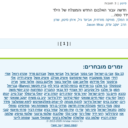
סיטון
| 3 תגובות
ת חדשה עבור האלבום החדש והמוצלח של הילד
דד טסה...
 המלך
,
מוזיקה מזרחית
,
אביעד גיל
,
איתן סיטון
,
שרון
הרב יעקב עדס
,
Jason Mraz
|
[ 1 ]
|
זמרים מובחרים:
Six 13
אבי בן ישראל
אבי גסנר
אביעד גיל
אבישי אשל
אברהם פריד
אהרון רזאל
אודי
דוידי
אוהד מושקוביץ
אוף שימחעס
איציק אורלב
איציק אשל
איציק דדיה
אלי
גרסטנר
אלי פרידמן
אליאב שבו
אליעזר בוצר
אליקם בוטה
אלעד שער
אריה
קונסטלר
בני אלבז
בני פרידמן
בנימין לנדאו
ברוך לוין
בריו חקשור (Baryo)
גבריאל
חסון
גד אלבז
גיל עקיביוב
דוד אצרף
דוד גבאי
החבר'ה
המדרגות
הרב יוסף משה
כהנא
חיים בר
חיים ישראל
יאיר גדסי
יהודה דים
יהודה צ'יק
יואלי גרינפלד
יובל טייב
יונתן
רזאל
יוסי גרין
יוסף חיים שוואקי
יוסף קרדונר
יידל ורדיגר
יניב בן משיח
יעקב שוואקי
ישי
ריבו
ישיבה בויס
ישראל ורדיגר
להקת מנוחה
לוי יצחק פאלקאוויטש
ליפא שמעלצר
מידד
טסה
מנדי ג'רופי
מקהלת שירה חדשה
מרדכי בן דוד
משפחת ואך
מתיסיהו
נפתלי
כלפה
נתנאל ישראל
סיני תור
עדי רן
עידו פורטל
עמיר בניון
עמירן דביר
פרחי מיאמי
קובי
אוז
קינדרלעך
רועי ידיד
שולי רנד
שיבי קלר
שלהבת
שלומי גרטנר
שלומי טויסיג
שלמה
יהודה רכניץ
שלמה כהן
שלשלת
שלשלת ג'וניור
שמואלי אונגר
שמחה ליינר
כל הזכויות שמורות 2013-2026 ©.
(
מפת האתר
|
צור קשר
)