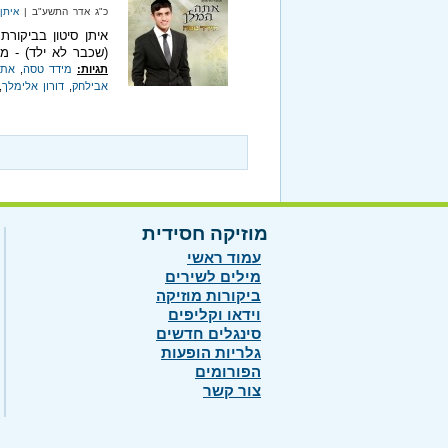
כ"ג אדר התשע"ב |
איתן 
איתן סיטון בביקור
(שכבר לא ילד) - מי
תגיות:
מידד טסה
,
אתה
אבילחק
,
דורון אלימלך
,
מוזיקה חסידית
עמוד ראשי
מילים לשירים
ביקורות מוזיקה
וידאו וקליפים
סינגלים חדשים
גלריות הופעות
הפורומים
צור קשר