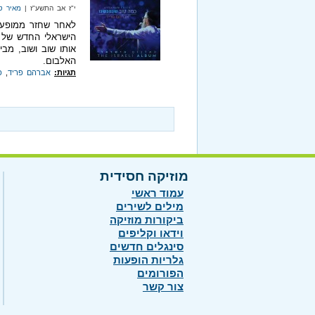
י"ז אב התשע"ז |
מאיר ט
לאחר שחזר ממופע 
הישראלי החדש של ג
אותו שוב ושוב, מבי
האלבום.
תגיות:
אברהם פריד
,
כ
מוזיקה חסידית
עמוד ראשי
מילים לשירים
ביקורות מוזיקה
וידאו וקליפים
סינגלים חדשים
גלריות הופעות
הפורומים
צור קשר