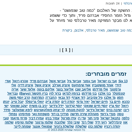
רבלסי
| 24 תגובות
ההשקה של האלבום "כמה טוב שנפגשנו" -
דול הזמר החסידי אברהם פריד, ותוך כדי ששמע
א לנו מבקר המוזיקה מאיר טרבלסי טור מיוחד על
מה טוב שנפגשנו
,
מאיר טרבלסי
,
אלבום
,
ביקורת
|
[ 1 ]
|
זמרים מובחרים:
Six 13
אבי בן ישראל
אבי גסנר
אביעד גיל
אבישי אשל
אברהם פריד
אהרון רזאל
אודי
דוידי
אוהד מושקוביץ
אוף שימחעס
איציק אורלב
איציק אשל
איציק דדיה
אלי
גרסטנר
אלי פרידמן
אליאב שבו
אליעזר בוצר
אליקם בוטה
אלעד שער
אריה
קונסטלר
בני אלבז
בני פרידמן
בנימין לנדאו
ברוך לוין
בריו חקשור (Baryo)
גבריאל
חסון
גד אלבז
גיל עקיביוב
דוד אצרף
דוד גבאי
החבר'ה
המדרגות
הרב יוסף משה
כהנא
חיים בר
חיים ישראל
יאיר גדסי
יהודה דים
יהודה צ'יק
יואלי גרינפלד
יובל טייב
יונתן
רזאל
יוסי גרין
יוסף חיים שוואקי
יוסף קרדונר
יידל ורדיגר
יניב בן משיח
יעקב שוואקי
ישי
ריבו
ישיבה בויס
ישראל ורדיגר
להקת מנוחה
לוי יצחק פאלקאוויטש
ליפא שמעלצר
מידד
טסה
מנדי ג'רופי
מקהלת שירה חדשה
מרדכי בן דוד
משפחת ואך
מתיסיהו
נפתלי
כלפה
נתנאל ישראל
סיני תור
עדי רן
עידו פורטל
עמיר בניון
עמירן דביר
פרחי מיאמי
קובי
אוז
קינדרלעך
רועי ידיד
שולי רנד
שיבי קלר
שלהבת
שלומי גרטנר
שלומי טויסיג
שלמה
יהודה רכניץ
שלמה כהן
שלשלת
שלשלת ג'וניור
שמואלי אונגר
שמחה ליינר
כל הזכויות שמורות 2013-2026 ©.