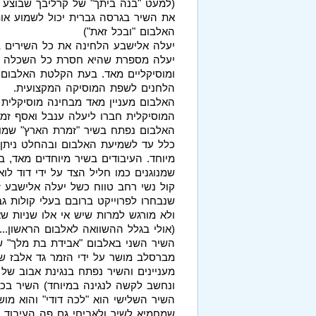
(למעט "בנה ביתך" של קרליבך שבוצע 
את השיר בגרסה גברית יכול לשמוע אותו
האלבום "ובכל זאת")
יעלה אלישבע הלחינה את כל השירים באל
יעלה מספרת שהיא חסרת כל השכלה מו
ומוסיקליים מאד. בעת הקלטת האלבום 
הלחנים לשפת המוסיקה המקצועית.
האלבום מעניין מאד מבחינה מוסיקלית 
המוסיקלית חברו ליעלה ענבל ואסף זמיר
האלבום נפתח בשיר "זמרת הארץ" שמוש
כלל עד לשמיעת האלבום ובהחלט ניתן 
מיוחד. העיבודים בשיר מיוחדים מאד, בע
שמנוגנים כמו חליל הצד על ידי דוד לוא
קול נשי רחב טווח כשל יעלה אלישבע 
שנבחרו לפרוייקט ברובם בעלי קולות ג
ולא מורגש למרות שיש אי אלו שניות ש
(אולי בגלל ההשוואה לאלבום הראשון...)
השיר השני באלבום "אבידת בת מלך" שיר
מברסלב מושר על ידי הזמר גד אלבז שג
מעניינים והשיר נפתח בנגינת אבוב של 
ונחשב לקשה לנגינה במיוחד) השיר בכלל
השיר השלישי הוא "לכה דודי" והוא מושר
שמחמיא לשיר ולאביחי גם פה העיבוד מע