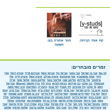
קח אותי הביתה.
חוזר אחורה בצו
השעה
זמרים מובחרים:
Six 13
אבי בן ישראל
אבי גסנר
אביעד גיל
אבישי אשל
אברהם פריד
אהרון רזאל
אודי
דוידי
אוהד מושקוביץ
אוף שימחעס
איציק אורלב
איציק אשל
איציק דדיה
אלי
גרסטנר
אלי פרידמן
אליאב שבו
אליעזר בוצר
אליקם בוטה
אלעד שער
אריה
קונסטלר
בני אלבז
בני פרידמן
בנימין לנדאו
ברוך לוין
בריו חקשור (Baryo)
גבריאל
חסון
גד אלבז
גיל עקיביוב
דוד אצרף
דוד גבאי
החבר'ה
המדרגות
הרב יוסף משה
כהנא
חיים בר
חיים ישראל
יאיר גדסי
יהודה דים
יהודה צ'יק
יואלי גרינפלד
יובל טייב
יונתן
רזאל
יוסי גרין
יוסף חיים שוואקי
יוסף קרדונר
יידל ורדיגר
יניב בן משיח
יעקב שוואקי
ישי
ריבו
ישיבה בויס
ישראל ורדיגר
להקת מנוחה
לוי יצחק פאלקאוויטש
ליפא שמעלצר
מידד
טסה
מנדי ג'רופי
מקהלת שירה חדשה
מרדכי בן דוד
משפחת ואך
מתיסיהו
נפתלי
כלפה
נתנאל ישראל
סיני תור
עדי רן
עידו פורטל
עמיר בניון
עמירן דביר
פרחי מיאמי
קובי
אוז
קינדרלעך
רועי ידיד
שולי רנד
שיבי קלר
שלהבת
שלומי גרטנר
שלומי טויסיג
שלמה