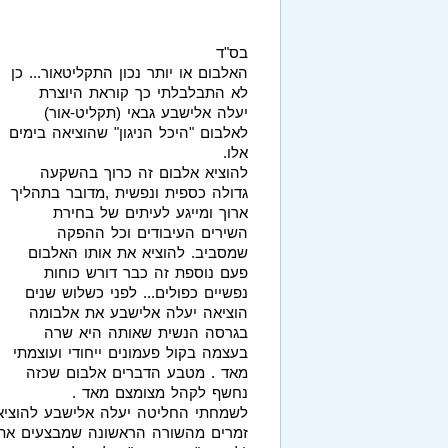
בס"ד
האלבום או יותר נכון התקליטאור... כן
לא התבלבלתי כך קוראת היוצרת
יעלה אלישבע גבאי (תקליט-אור)
לאלבום "היכל הניגון" שהוציאה בימים
אלו.
להוציא אלבום זה כרוך בהשקעה
גדולה כספית ונפשית ,מדובר בתהליך
ארוך ומייגע לעיתים של בחירת
השירים העיבודים וכל ההפקה
שמסביב. להוציא את אותו האלבום
פעם נוספת זה כבר דורש כוחות
נפשיים כפולים... לפני כשלוש שנים
הוציאה יעלה אלישבע את אלבומה
בגרסה הנשית שאותה היא שרה
בעצמה בקול פעמונים ייחודי ועוצמתי
מאד . מטבע הדברים אלבום שכזה
נחשף לקהל מצומצם מאד .
לשמחתי החליטה יעלה אלישבע להוצי
זמרים מהשורה הראשונה שמבצעים את 