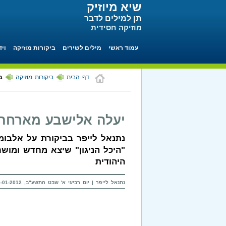
שיא מיוזיק
תן למילים לדבר
מוזיקה חסידית
עמוד ראשי
מילים לשירים
ביקורות מוזיקה
ויד
דף הבית
ביקורות מוזיקה
ב
יעלה אלישבע מארחת ב
נתנאל לייפר בביקורת על אלבומ
"היכל הניגון" שיצא מחדש ומוש
היהודית
נתנאל לייפר |
יום רביעי א' שבט התשע"ב, 25-01-2012 בשעה 20:57