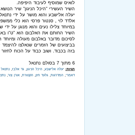
לואיס שמוסיף לעיבוד היפיפה.
השיר העשירי "היכל הניגון" שיר הנושא
יעלה אלישבע והוא מושר על ידי נתנאל 
אלדד לוי , סנטור פרסי הוא כלי ממשפ
במיוחד צלילו נעים והוא מנוגן על ידי ש
השיר החותם את האלבום הוא "ט"ו באב"
לסיכום מדובר באלבום מעולה ומיוחד הן
בביצועים של הזמרים שנאלצו להיצמד ל
בזה בכבוד. ושוב כבוד על הכוח לחזור
6 מתוך 7 בסולם נתנאל
תגיות:
יעלה אלישבע
,
היכל הניגון
,
גד אלבז
,
נתנאל 
דאמרי
,
המדרגות
,
גלעד חזן
,
הקטורת
,
אורן צור
,
נתנא