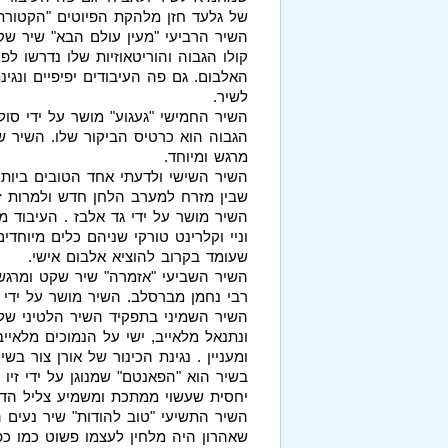
של גלעד חזן מלהקת הפיוטים "הקטורת"
השיר הרביעי "מעין עולם הבא" שיר שק
קולו הגבוה והוריטאוזיות שלו נדרשו לפ
האלבום. גם פה העיבודים יפיפיים ונגינ
לשיר.
השיר החמישי "געגוע" מושר על ידי סו
הגבוה הוא כרטיס הביקור שלו. השיר שק
מרגש ומיוחד.
השיר השישי ולדעתי אחד הטובים ביותר
שבין מזרח למערב הלחן חדש ולמרות זאת
השיר מושר על ידי גד אלבז . העיבוד מ
וניי וקלרינט טורקי שניהם כלים מיוחדים
שעומד בקרוב להוציא אלבום אישי.
השיר השביעי "אזמרה" שיר שקט ומרגש 
רבי נחמן מברסלב. השיר מושר על ידי 
השיר השמיני בתפקיד השיר הלטיני של 
ונתנאל מלאייב, ישי על הנמוכים מלאיי
ומעניין . נגינת הכינור של אורן צור בשי
בשיר הוא "הפאנטם" שמנוגן על ידי זי
יחסית שעשוי ממתכת ומשמיע צליל הדו
השיר התשיעי "טוב להודות" שיר נעים ה
שאהרון היה מלחין לעצמו פשוט כמו כפפ