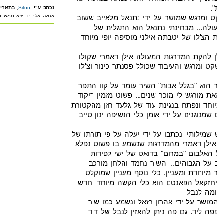
.
נכתב ע"י:
Siton
,
בתאריך
אחלה אלבום. יצא ממש מ
ט ומרגש שמושר על ידי נתנאל מלאייב ששוב
עולה... מבחינתי נתנאל הוא התגלית של
ת הצ'לו של יטבתה אילני מוסיפה יופי מיוחד
לן להקת המדרגות המעולה אילן דאמרי שקולו
ט ומרגש והעיבוד שכולל פסנתר כינור וצ'לו
 הוא "בגלל אבות" השיר עומד על קוו התפר
 מורגש לי מוכר שנים... פשוט מזמין ריקוד.
יוחד ונפתח בנגינת עוד של גלעד חזן מהקטורת
 שמנוגנים על ידי אומן כלי הנשיפה ינון טייב
שמילותיו נכתבו על ידי יעלה על פי תורתו של
אילן דאמרי מהמדרגות שנשמע בו פשוט נפלא
האלבום "במרום" בדואט של ישי לפידות
ב על הגבוהים... השיר נחמד והלחן מורכב
ר מיוחדת ומעניין. כלי נוסף מעניין שמוקלט
ו יחזקאל הפאנטם הוא כלי הקשה מיוחד וחדש
מה לנבל.
מושר על ידי אהרון רזאל ונשמע כמו שיר
ה ליד. גם פה ניתן להאזין לנבל של דוד