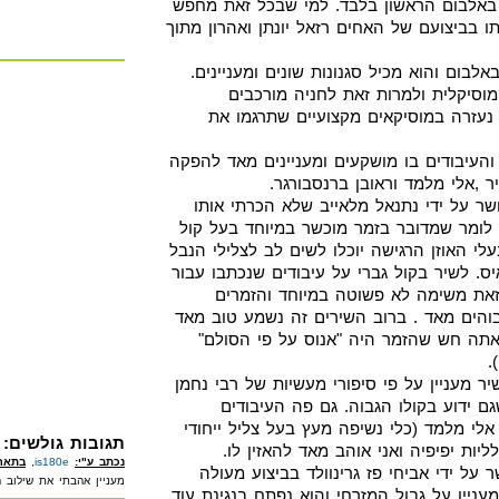
באלבום הראשון בלבד. למי שבכל זאת מחפש
 בביצועם של האחים רזאל יונתן ואהרון מתוך
בום והוא מכיל סגנונות שונים ומעניינים.
סיקלית ולמרות זאת לחניה מורכבים
נעזרה במוסיקאים מקצועיים שתרגמו את
והעיבודים בו מושקעים ומעניינים מאד להפקה
 ,אלי מלמד וראובן ברנסבורגר.
ר על ידי נתנאל מלאייב שלא הכרתי אותו
לומר שמדובר בזמר מוכשר במיוחד בעל קול
לי האוזן הרגישה יוכלו לשים לב לצלילי הנבל
יס. לשיר בקול גברי על עיבודים שנכתבו עבור
זאת משימה לא פשוטה במיוחד והזמרים
בוהים מאד . ברוב השירים זה נשמע טוב מאד
אתה חש שהזמר היה "אנוס על פי הסולם"
.
 מעניין על פי סיפורי מעשיות של רבי נחמן
ם ידוע בקולו הגבוה. גם פה העיבודים
אלי מלמד (כלי נשיפה מעץ בעל צליל ייחודי
תגובות גולשים:
יות יפיפיה ואני אוהב מאד להאזין לו.
נכתב ע"י:
is180e
,
בתארי
 על ידי אביחי פז גרינוולד בביצוע מעולה
מעניין אהבתי את שילוב ה
ניין על גבול המזרחי והוא נפתח בנגינת עוד