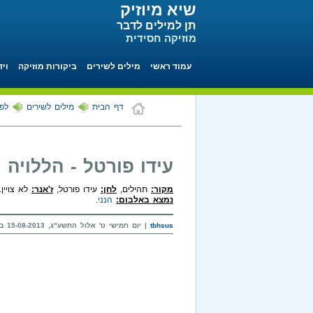
שיא מיוזיק
תן למילים לדבר
מוזיקה חסידית
עמוד ראשי
מילים לשירים
ביקורות מוזיקה
ויד
דף הבית
מילים לשירים
לפי
עידו פורטל - הללויה
מקור:
תהילים,
לחן:
עידו פורטל,
ז'אנר:
לא צויין.
נמצא באלבום:
הנני
.
tbhsus
| יום חמישי ט' אלול התשע"ג, 15-08-2013 בשעה 14:16