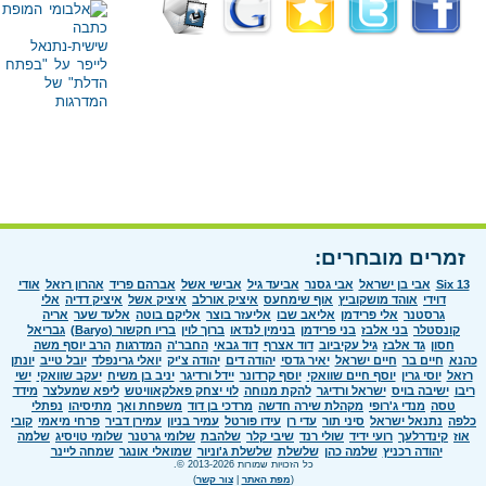
זמרים מובחרים:
Six 13
אבי בן ישראל
אבי גסנר
אביעד גיל
אבישי אשל
אברהם פריד
אהרון רזאל
אודי
דוידי
אוהד מושקוביץ
אוף שימחעס
איציק אורלב
איציק אשל
איציק דדיה
אלי
גרסטנר
אלי פרידמן
אליאב שבו
אליעזר בוצר
אליקם בוטה
אלעד שער
אריה
קונסטלר
בני אלבז
בני פרידמן
בנימין לנדאו
ברוך לוין
בריו חקשור (Baryo)
גבריאל
חסון
גד אלבז
גיל עקיביוב
דוד אצרף
דוד גבאי
החבר'ה
המדרגות
הרב יוסף משה
כהנא
חיים בר
חיים ישראל
יאיר גדסי
יהודה דים
יהודה צ'יק
יואלי גרינפלד
יובל טייב
יונתן
רזאל
יוסי גרין
יוסף חיים שוואקי
יוסף קרדונר
יידל ורדיגר
יניב בן משיח
יעקב שוואקי
ישי
ריבו
ישיבה בויס
ישראל ורדיגר
להקת מנוחה
לוי יצחק פאלקאוויטש
ליפא שמעלצר
מידד
טסה
מנדי ג'רופי
מקהלת שירה חדשה
מרדכי בן דוד
משפחת ואך
מתיסיהו
נפתלי
כלפה
נתנאל ישראל
סיני תור
עדי רן
עידו פורטל
עמיר בניון
עמירן דביר
פרחי מיאמי
קובי
אוז
קינדרלעך
רועי ידיד
שולי רנד
שיבי קלר
שלהבת
שלומי גרטנר
שלומי טויסיג
שלמה
יהודה רכניץ
שלמה כהן
שלשלת
שלשלת ג'וניור
שמואלי אונגר
שמחה ליינר
כל הזכויות שמורות 2013-2026 ©.
(
מפת האתר
|
צור קשר
)