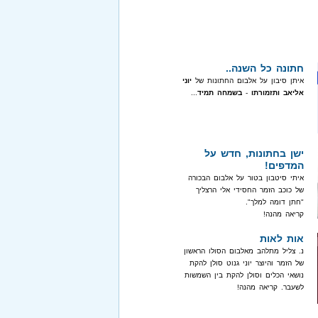
חתונה כל השנה..
איתן סיבון על אלבום החתונות של
יוני
אליאב ותזמורתו
-
בשמחה תמיד
...
ישן בחתונות, חדש על
המדפים!
איתי סיטבון בטור על אלבום הבכורה
של כוכב הזמר החסידי אלי הרצליך
"חתן דומה למלך".
קריאה מהנה!
אות לאות
נ. צליל מתלהב מאלבום הסולו הראשון
של הזמר והיוצר יוני גנוט סולן להקת
נושאי הכלים וסולן להקת בין השמשות
לשעבר. קריאה מהנה!