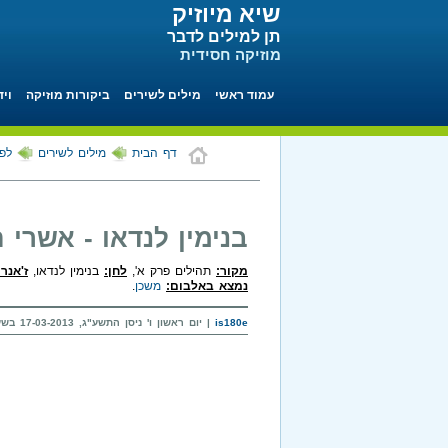
שיא מיוזיק
תן למילים לדבר
מוזיקה חסידית
עמוד ראשי
מילים לשירים
ביקורות מוזיקה
ויד
דף הבית
מילים לשירים
לפי
בנימין לנדאו - אשרי 
מקור:
תהילים פרק א',
לחן:
בנימין לנדאו,
ז'אנר:
נמצא באלבום:
משכן
.
is180e
| יום ראשון ו' ניסן התשע"ג, 17-03-2013 בשעה 21:41