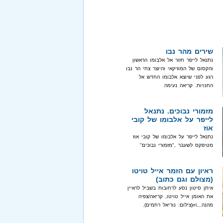
שירים מהר נבו
נתנאל לייפר חזור אל אלבומו הראשון
והקסום של המוזיקאי והיוצר צחי הר נבו
רגע לפני שיוצא אלבומו החדש אל
החנויות. קריאה נעימה
מזמורי נבוכים. נתנאל
לייפר על אלבומו של קובי
אוז
נתנאל לייפר על אלבומו של קובי אוז
מטיפקס לשעבר ,"מזמורי נבוכים"
ראיון עם הזמר אייל טויטו
(מצולם וגם כתוב)
איתן סיטון נסע לרחובות בשביל לראיין
את האומן אייל טויטו, קריאה/צפיה
מהנה...\n(צילום: נוריאל רחמים).