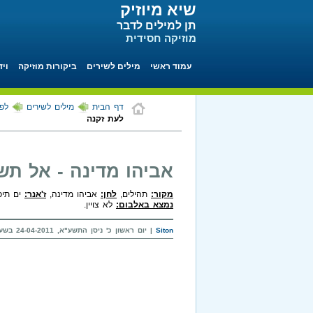
שיא מיוזיק
תן למילים לדבר
מוזיקה חסידית
עמוד ראשי
מילים לשירים
ביקורות מוזיקה
ויד
דף הבית
מילים לשירים
לפי
לעת זקנה
אביהו מדינה - אל תש
מקור:
תהילים,
לחן:
אביהו מדינה,
ז'אנר:
ים תיכו
נמצא באלבום:
לא צויין.
Siton
| יום ראשון כ' ניסן התשע"א, 24-04-2011 בשעה 08:17