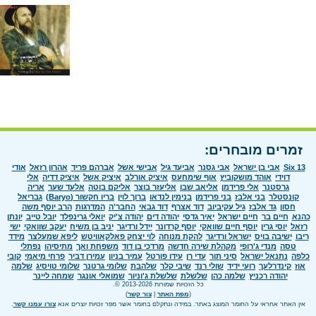
זמרים מובחרים:
Six 13
אבי בן ישראל
אבי גסנר
אביעד גיל
אבישי אשל
אברהם פריד
אהרון רזאל
אודי
דוידי
אוהד מושקוביץ
אוף שימחעס
איציק אורלב
איציק אשל
איציק דדיה
אלי
גרסטנר
אלי פרידמן
אליאב שבו
אליעזר בוצר
אליקם בוטה
אלעד שער
אריה
קונסטלר
בני אלבז
בני פרידמן
בנימין לנדאו
ברוך לוין
בריו חקשור (Baryo)
גבריאל
חסון
גד אלבז
גיל עקיביוב
דוד אצרף
דוד גבאי
החבר'ה
המדרגות
הרב יוסף משה
כהנא
חיים בר
חיים ישראל
יאיר גדסי
יהודה דים
יהודה צ'יק
יואלי גרינפלד
יובל טייב
יונתן
רזאל
יוסי גרין
יוסף חיים שוואקי
יוסף קרדונר
יידל ורדיגר
יניב בן משיח
יעקב שוואקי
ישי
ריבו
ישיבה בויס
ישראל ורדיגר
להקת מנוחה
לוי יצחק פאלקאוויטש
ליפא שמעלצר
מידד
טסה
מנדי ג'רופי
מקהלת שירה חדשה
מרדכי בן דוד
משפחת ואך
מתיסיהו
נפתלי
כלפה
נתנאל ישראל
סיני תור
עדי רן
עידו פורטל
עמיר בניון
עמירן דביר
פרחי מיאמי
קובי
אוז
קינדרלעך
רועי ידיד
שולי רנד
שיבי קלר
שלהבת
שלומי גרטנר
שלומי טויסיג
שלמה
יהודה רכניץ
שלמה כהן
שלשלת
שלשלת ג'וניור
שמואלי אונגר
שמחה ליינר
כל הזכויות שמורות 2013-2026 ©.
(
מפת האתר
|
צור קשר
)
אין האתר אחראי על החומר המוצג באתר. במידה ונתקלם בחומר אשר מפר זכויות יוצרים אנא
צורו עמנו קשר
.