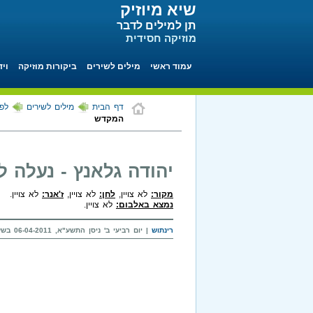
שיא מיוזיק
תן למילים לדבר
מוזיקה חסידית
עמוד ראשי
מילים לשירים
ביקורות מוזיקה
ויד
דף הבית
מילים לשירים
לפי
המקדש
יהודה גלאנץ - נעלה 
מקור:
לא צויין,
לחן:
לא צויין,
ז'אנר:
לא צויין.
נמצא באלבום:
לא צויין.
רינתוש
| יום רביעי ב' ניסן התשע"א, 06-04-2011 בשעה 07:45