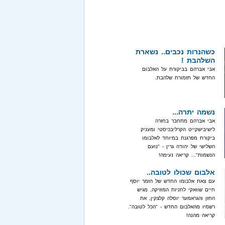
כשהנרות נכבים.. נשארת
השלהבת !
אבי אברהם בביקורת על האלבום
החדש של תזמורת שלהבת.
נשמה יתרה...
אבי אברהם מתחבר בחזרה
לישיבישקייט הקרליבכיסטי ומעניק
ביקורת מפרגנת במיוחד לאלבומו
השלישי של יהודה גרין - "נועם
הנשמות"... קריאה נעימה!
אלבום שכולו לטובה..
עם צאת אלבומו החדש של הזמר יוסף
חיים שוואקי לחניות המוזיקה, מגיש
החזן והגראמער יוסלה קלצקין, את
רשמיו מהאלבום החדש - "הכל לטובה".
קריאה מהנה!