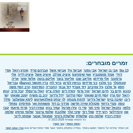
זמרים מובחרים:
Six 13
אבי בן ישראל
אבי גסנר
אביעד גיל
אבישי אשל
אברהם פריד
אהרון רזאל
אודי
דוידי
אוהד מושקוביץ
אוף שימחעס
איציק אורלב
איציק אשל
איציק דדיה
אלי
גרסטנר
אלי פרידמן
אליאב שבו
אליעזר בוצר
אליקם בוטה
אלעד שער
אריה
קונסטלר
בני אלבז
בני פרידמן
בנימין לנדאו
ברוך לוין
בריו חקשור (Baryo)
גבריאל
חסון
גד אלבז
גיל עקיביוב
דוד אצרף
דוד גבאי
החבר'ה
המדרגות
הרב יוסף משה
כהנא
חיים בר
חיים ישראל
יאיר גדסי
יהודה דים
יהודה צ'יק
יואלי גרינפלד
יובל טייב
יונתן
רזאל
יוסי גרין
יוסף חיים שוואקי
יוסף קרדונר
יידל ורדיגר
יניב בן משיח
יעקב שוואקי
ישי
ריבו
ישיבה בויס
ישראל ורדיגר
להקת מנוחה
לוי יצחק פאלקאוויטש
ליפא שמעלצר
מידד
טסה
מנדי ג'רופי
מקהלת שירה חדשה
מרדכי בן דוד
משפחת ואך
מתיסיהו
נפתלי
כלפה
נתנאל ישראל
סיני תור
עדי רן
עידו פורטל
עמיר בניון
עמירן דביר
פרחי מיאמי
קובי
אוז
קינדרלעך
רועי ידיד
שולי רנד
שיבי קלר
שלהבת
שלומי גרטנר
שלומי טויסיג
שלמה
יהודה רכניץ
שלמה כהן
שלשלת
שלשלת ג'וניור
שמואלי אונגר
שמחה ליינר
כל הזכויות שמורות 2013-2026 ©.
(
מפת האתר
|
צור קשר
)
אין האתר אחראי על החומר המוצג באתר. במידה ונתקלם בחומר אשר מפר זכויות יוצרים אנא
צורו עמנו קשר
.