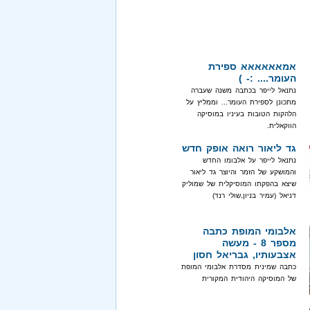
אמאאאאאא ספירת
העומר.... :- )
נתנאל לייפר בכתבה משנה שעברה
מתכונן לספירת העומר... וממליץ על
הלהקות הטובות בעיניו במוסיקה
הווקאלית.
גד ליאור רואה אופק חדש
נתנאל לייפר על אלבומו החדש
והמושקע של הזמר והיוצר גד ליאור
שיצא בהפקתו המוסיקלית של שמוליק
דניאל (עמיר בניון,שולי רנד)
אלבומי המופת כתבה
מספר 8 - מעשה
אצבעותיו, גבריאל חסון
כתבה שמינית מסדרת אלבומי המופת
של המוסיקה היהודית המקורית