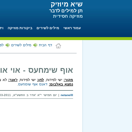
שיא מיוזיק
תן למילים לדבר
מוזיקה חסידית
עמוד ראשי
מילים לשירים
ביקורות מוזיקה
ויד
דף הבית
מילים לשירים
לפי
אוף שימחעס - אוי אוי
מקור:
ישי לפידות,
לחן:
ישי לפידות,
ז'אנר:
לא צוי
נמצא באלבום:
דאנס אוף שימחעס
.
netanelll
| יום חמישי י"א 'אדר ב התשע"א, 17-03-2011 בשעה 21:34