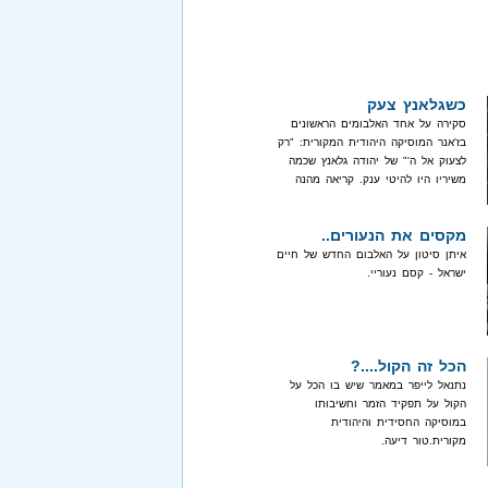
כשגלאנץ צעק
סקירה על אחד האלבומים הראשונים
בז'אנר המוסיקה היהודית המקורית: "רק
לצעוק אל ה'" של יהודה גלאנץ שכמה
משיריו היו להיטי ענק. קריאה מהנה
מקסים את הנעורים..
איתן סיטון על האלבום החדש של חיים
ישראל - קסם נעוריי.
הכל זה הקול....?
נתנאל לייפר במאמר שיש בו הכל על
הקול על תפקיד הזמר וחשיבותו
במוסיקה החסידית והיהודית
מקורית.טור דיעה.