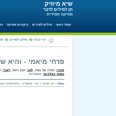
שיא מיוזיק
תן למילים לדבר
מוזיקה חסידית
עמוד ראשי
מילים לשירים
ביקורות מוזיקה
ויד
דף הבית
מילים לשירים
לפי
פרחי מיאמי - והיא ש
מקור:
הגדה של פסח,
לחן:
יונתן רזאל,
ז'אנר:
חס
נמצא באלבום:
התעוררות
.
Siton
| יום חמישי ו' אדר התשע"א, 10-02-2011 בשעה 21:32