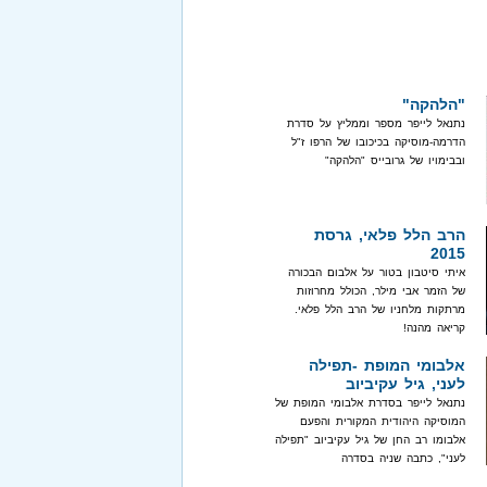
"הלהקה"
נתנאל לייפר מספר וממליץ על סדרת
הדרמה-מוסיקה בכיכובו של הרפו ז"ל
ובבימויו של גרובייס "הלהקה"
הרב הלל פלאי, גרסת
2015
איתי סיטבון בטור על אלבום הבכורה
של הזמר אבי מילר, הכולל מחרוזות
מרתקות מלחניו של הרב הלל פלאי.
קריאה מהנה!
אלבומי המופת -תפילה
לעני, גיל עקיביוב
נתנאל לייפר בסדרת אלבומי המופת של
המוסיקה היהודית המקורית והפעם
אלבומו רב החן של גיל עקיביוב "תפילה
לעני", כתבה שניה בסדרה