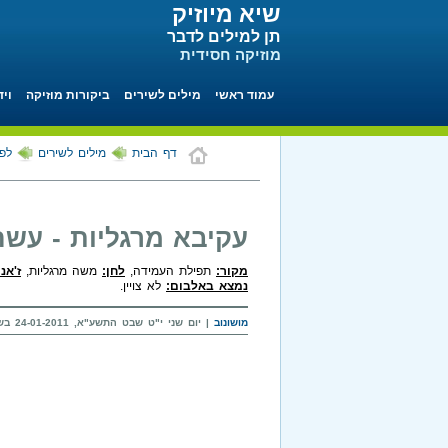
שיא מיוזיק
תן למילים לדבר
מוזיקה חסידית
עמוד ראשי
מילים לשירים
ביקורות מוזיקה
ויד
דף הבית
מילים לשירים
לפי
עקיבא מרגליות - עשה
מקור:
תפילת העמידה,
לחן:
משה מרגליות,
ז'אנר
נמצא באלבום:
לא צויין.
מושונוב
| יום שני י"ט שבט התשע"א, 24-01-2011 בשעה 17:52