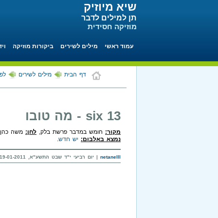
שיא מיוזיק
תן למילים לדבר
מוזיקה חסידית
עמוד ראשי
מילים לשירים
ביקורות מוזיקה
ויד
דף הבית
מילים לשירים
לפי 
six 13 - מה טובו
מקור:
חומש במדבר פרשת בלק,
לחן:
משה כהן
נמצא באלבום:
יש חדש
.
netanelll
| יום רביעי י"ד שבט התשע"א, 19-01-2011 בשעה 17:43