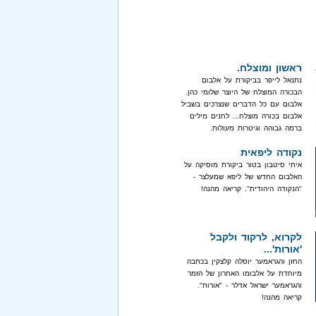
ראשון ומוצלח.
נתנאל לייפר בביקורת על אלבום
הבכורה המוצלח של היוצר שלומי כהן.
אלבום עם כל הדברים שנצרכים בשביל
אלבום בכורה מוצלח... לחנים מילים
ברמה גבוהה וגיטרות מעולות.
נקודה ליפאית
איתי סיטבון בטור ביקורת מוסיקה על
האלבום החדש של ליפא שמעלצר -
"הנקודה היהודית". קריאה מהנה!
לקרוא, לרקוד ולקבל
'אורות'...
החזן והגראמער יוסלה קלצקין בכתבה
מיוחדת על אלבומו האחרון של הזמר
והגראמער ישראל אדלר - "אורות".
קריאה מהנה!