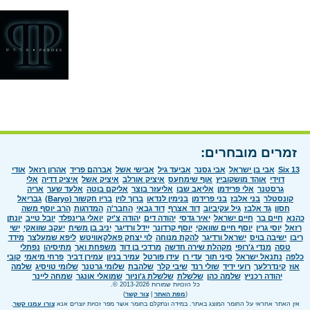
זמרים מובחרים:
Six 13
אבי בן ישראל
אבי גסנר
אביעד גיל
אבישי אשל
אברהם פריד
אהרון רזאל
אודי
דוידי
אוהד מושקוביץ
אוף שימחעס
איציק אורלב
איציק אשל
איציק דדיה
אלי
גרסטנר
אלי פרידמן
אליאב שבו
אליעזר בוצר
אליקם בוטה
אלעד שער
אריה
קונסטלר
בני אלבז
בני פרידמן
בנימין לנדאו
ברוך לוין
בריו חקשור (Baryo)
גבריאל
חסון
גד אלבז
גיל עקיביוב
דוד אצרף
דוד גבאי
החבר'ה
המדרגות
הרב יוסף משה
כהנא
חיים בר
חיים ישראל
יאיר גדסי
יהודה דים
יהודה צ'יק
יואלי גרינפלד
יובל טייב
יונתן
רזאל
יוסי גרין
יוסף חיים שוואקי
יוסף קרדונר
יידל ורדיגר
יניב בן משיח
יעקב שוואקי
ישי
ריבו
ישיבה בויס
ישראל ורדיגר
להקת מנוחה
לוי יצחק פאלקאוויטש
ליפא שמעלצר
מידד
טסה
מנדי ג'רופי
מקהלת שירה חדשה
מרדכי בן דוד
משפחת ואך
מתיסיהו
נפתלי
כלפה
נתנאל ישראל
סיני תור
עדי רן
עידו פורטל
עמיר בניון
עמירן דביר
פרחי מיאמי
קובי
אוז
קינדרלעך
רועי ידיד
שולי רנד
שיבי קלר
שלהבת
שלומי גרטנר
שלומי טויסיג
שלמה
יהודה רכניץ
שלמה כהן
שלשלת
שלשלת ג'וניור
שמואלי אונגר
שמחה ליינר
כל הזכויות שמורות 2013-2026 ©.
(
מפת האתר
|
צור קשר
)
אין האתר אחראי על החומר המוצג באתר. במידה ונתקלם בחומר אשר מפר זכויות יוצרים אנא
צורו עמנו קשר
.