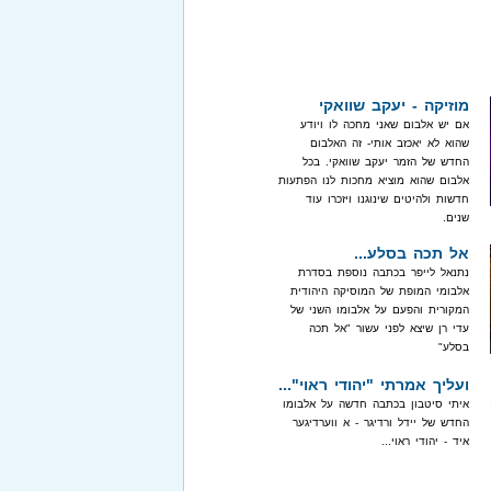
מוזיקה - יעקב שוואקי
אם יש אלבום שאני מחכה לו ויודע
שהוא לא יאכזב אותי- זה האלבום
החדש של הזמר יעקב שוואקי. בכל
אלבום שהוא מוציא מחכות לנו הפתעות
חדשות ולהיטים שינוגנו ויזכרו עוד
שנים.
אל תכה בסלע...
נתנאל לייפר בכתבה נוספת בסדרת
אלבומי המופת של המוסיקה היהודית
המקורית והפעם על אלבומו השני של
עדי רן שיצא לפני עשור "אל תכה
בסלע"
ועליך אמרתי "יהודי ראוי"...
איתי סיטבון בכתבה חדשה על אלבומו
החדש של יידל ורדיגר - א ווערדיגער
איד - יהודי ראוי...