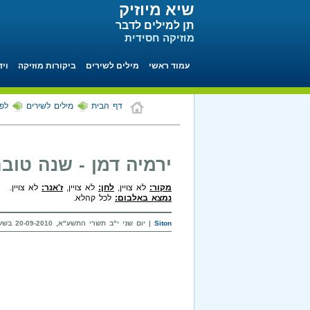
שיא מיוזיק
תן למילים לדבר
מוזיקה חסידית
עמוד ראשי
מילים לשירים
ביקורות מוזיקה
ויד
דף הבית
מילים לשירים
לפי
ירמיה דמן - שנה טוב
מקור:
לא צויין,
לחן:
לא צויין,
ז'אנר:
לא צויין.
נמצא באלבום:
לכל קהלא.
Siton
| יום שני י"ב תשרי התשע"א, 20-09-2010 בשעה 13:07