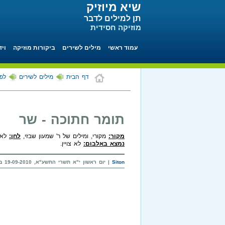
שיא מיוזיק
תן למילים לדבר
מוזיקה חסידית
עמוד ראשי
מילים לשירים
ביקורות מוזיקה
ויד
דף הבית
מילים לשירים
לפי
תומר חתוכה - שר
מקור:
מקורי, ומילים של ר' שמעון שבזי,
לחן:
לא צ
נמצא באלבום:
לא צויין.
Siton
| יום ראשון י"א תשרי התשע"א, 19-09-2010 בשעה 19:02