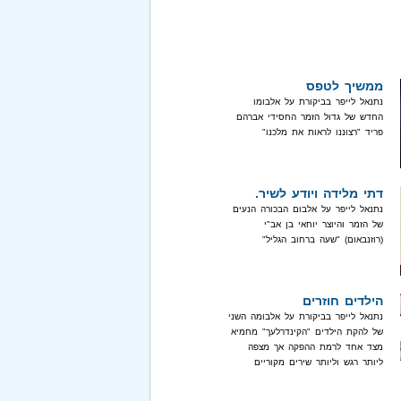
ממשיך לטפס
נתנאל לייפר בביקורת על אלבומו
החדש של גדול הזמר החסידי אברהם
פריד "רצוננו לראות את מלכנו"
דתי מלידה ויודע לשיר.
נתנאל לייפר על אלבום הבכורה הנעים
של הזמר והיוצר יוחאי בן אב"י
(רוזנבאום) "שעה ברחוב הגליל"
הילדים חוזרים
נתנאל לייפר בביקורת על אלבומה השני
של להקת הילדים "הקינדרלעך" מחמיא
מצד אחד לרמת ההפקה אך מצפה
ליותר רגש וליותר שירים מקוריים