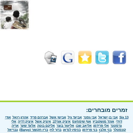
זמרים מובחרים:
Six 13
אבי בן ישראל
אבי גסנר
אביעד גיל
אבישי אשל
אברהם פריד
אהרון רזאל
אודי
דוידי
אוהד מושקוביץ
אוף שימחעס
איציק אורלב
איציק אשל
איציק דדיה
אלי
גרסטנר
אלי פרידמן
אליאב שבו
אליעזר בוצר
אליקם בוטה
אלעד שער
אריה
קונסטלר
בני אלבז
בני פרידמן
בנימין לנדאו
ברוך לוין
בריו חקשור (Baryo)
גבריאל