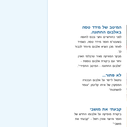
המיטב של מידד טסה
באלבום החתונה.
לפני כחודשיים וחצי נכנס לחופה
בשעטו"מ הזמר מידד טסה, כשמיד
לאחר מכן הוציא אלבום מיוחד לכבוד
כך.
מבקר המוזיקה מאיר טרבלסי האזין
וחזר עם ביקורת אלבום נוספת -
"אלבום החתונה - המיטב החסידי".
לא פתור...
נתנאל לייפר על אלבום הבכורה
המסקרן של איתו קלינמן "עומד
להשתנות"
קבעתי את מושבי
ביקורת מוסיקה על אלבומו החדש של
הזמר והיוצר אהרן רזאל - "קבעתי את
מושבי"