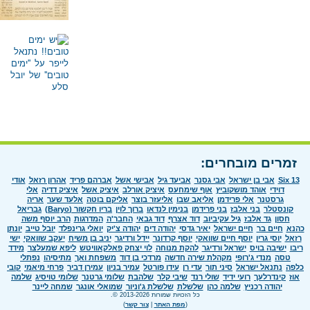
זמרים מובחרים:
Six 13
אבי בן ישראל
אבי גסנר
אביעד גיל
אבישי אשל
אברהם פריד
אהרון רזאל
אודי
דוידי
אוהד מושקוביץ
אוף שימחעס
איציק אורלב
איציק אשל
איציק דדיה
אלי
גרסטנר
אלי פרידמן
אליאב שבו
אליעזר בוצר
אליקם בוטה
אלעד שער
אריה
קונסטלר
בני אלבז
בני פרידמן
בנימין לנדאו
ברוך לוין
בריו חקשור (Baryo)
גבריאל
חסון
גד אלבז
גיל עקיביוב
דוד אצרף
דוד גבאי
החבר'ה
המדרגות
הרב יוסף משה
כהנא
חיים בר
חיים ישראל
יאיר גדסי
יהודה דים
יהודה צ'יק
יואלי גרינפלד
יובל טייב
יונתן
רזאל
יוסי גרין
יוסף חיים שוואקי
יוסף קרדונר
יידל ורדיגר
יניב בן משיח
יעקב שוואקי
ישי
ריבו
ישיבה בויס
ישראל ורדיגר
להקת מנוחה
לוי יצחק פאלקאוויטש
ליפא שמעלצר
מידד
טסה
מנדי ג'רופי
מקהלת שירה חדשה
מרדכי בן דוד
משפחת ואך
מתיסיהו
נפתלי
כלפה
נתנאל ישראל
סיני תור
עדי רן
עידו פורטל
עמיר בניון
עמירן דביר
פרחי מיאמי
קובי
אוז
קינדרלעך
רועי ידיד
שולי רנד
שיבי קלר
שלהבת
שלומי גרטנר
שלומי טויסיג
שלמה
יהודה רכניץ
שלמה כהן
שלשלת
שלשלת ג'וניור
שמואלי אונגר
שמחה ליינר
כל הזכויות שמורות 2013-2026 ©.
(
מפת האתר
|
צור קשר
)