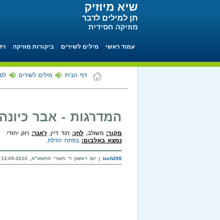
שיא מיוזיק
תן למילים לדבר
מוזיקה חסידית
עמוד ראשי
מילים לשירים
ביקורות מוזיקה
ויד
דף הבית
מילים לשירים
לפי
המדרגות - אבר כיונה
מקור:
משולב,
לחן:
הוד דיין,
ז'אנר:
רוק יהודי.
נמצא באלבום:
בפתח הדלת
.
isch200
| יום ראשון ד' תשרי התשע"א, 12-09-2010 בשעה 00:29