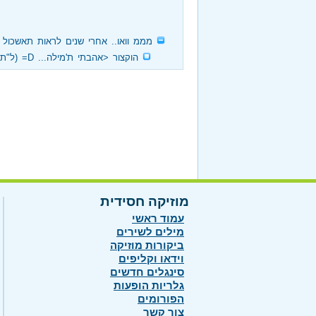
‏
מממ וואו.. אחרי שנים לראות תאשכול 
‏
הוקצור <אהבתי ת'מילה... D= (ל"ת)
מוזיקה חסידית
עמוד ראשי
מילים לשירים
ביקורות מוזיקה
וידאו וקליפים
סינגלים חדשים
גלריות הופעות
הפורומים
צור קשר