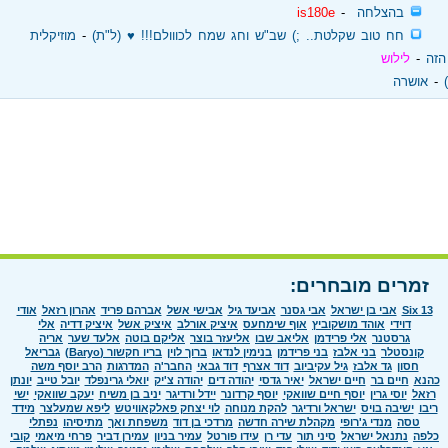
‏
בהצלחה
‏ - ‏
is180e
‏
חח טוב שקלטת.. ;) שב"ש וחג שמח לכווולם!!! ♥ (ל"ת)
‏ - ‏
מוזיקלית
הזה
‏ - ‏
לילוש
‏ - ‏
אושרה
זמרים מובחרים:
Six 13
אבי בן ישראל
אבי גסנר
אביעד גיל
אבישי אשל
אברהם פריד
אהרון רזאל
אודי
דוידי
אוהד מושקוביץ
אוף שימחעס
איציק אורלב
איציק אשל
איציק דדיה
אלי
גרסטנר
אלי פרידמן
אליאב שבו
אליעזר בוצר
אליקם בוטה
אלעד שער
אריה
קונסטלר
בני אלבז
בני פרידמן
בנימין לנדאו
ברוך לוין
בריו חקשור (Baryo)
גבריאל
חסון
גד אלבז
גיל עקיביוב
דוד אצרף
דוד גבאי
החבר'ה
המדרגות
הרב יוסף משה
כהנא
חיים בר
חיים ישראל
יאיר גדסי
יהודה דים
יהודה צ'יק
יואלי גרינפלד
יובל טייב
יונתן
רזאל
יוסי גרין
יוסף חיים שוואקי
יוסף קרדונר
יידל ורדיגר
יניב בן משיח
יעקב שוואקי
ישי
ריבו
ישיבה בויס
ישראל ורדיגר
להקת מנוחה
לוי יצחק פאלקאוויטש
ליפא שמעלצר
מידד
טסה
מנדי ג'רופי
מקהלת שירה חדשה
מרדכי בן דוד
משפחת ואך
מתיסיהו
נפתלי
כלפה
נתנאל ישראל
סיני תור
עדי רן
עידו פורטל
עמיר בניון
עמירן דביר
פרחי מיאמי
קובי