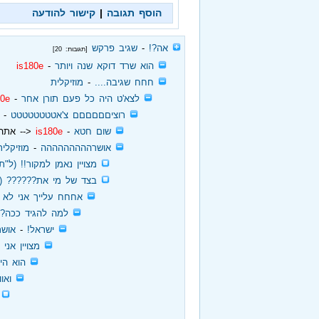
הוסף תגובה
|
קישור להודעה
‏
אה?!
‏ - ‏
שגיב פרקש
[תגובות: 20]
‏
הוא שרד דוקא שנה ויותר
‏ - ‏
is180e
‏
חחח שגיבה....
‏ - ‏
מוזיקלית
‏
לצא'ט היה כל פעם תורן אחר
‏ - ‏
80e
‏
רוציםםםםםם צ'אטטטטטטטט
‏ - ‏
‏
שום חטא
‏ - ‏
is180e
<-- אתה 
‏
אושרההההההההה
‏ - ‏
מוזיקלית
‏
מצויין נאמן למקור!! (ל"ת
‏
בצד של מי את?????? (ל
‏
אחחח עלייך אני לא י
‏
למה להגיד ככה?
‏
ישראל!
‏ - ‏
אושר
‏
מצויין אנ
‏
הוא הי
‏
ואוו
‏