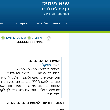
שיא מיוזיק
תן למילים לדבר
מוזיקה חסידית
עמוד ראשי
מילים לשירים
ביקורות מוזיקה
ויד
דף הבית
אינדקס פורומים
לאושרההההההההה
אושרההההההההה
מאת:
מוזיקלית
מ'מצב מותק???????????????
חחח מה חטאנו....... הצ'אט לא היה זז!!
והכי קטע שעד שאני ולילוש החלטנו להפריח
טוב מה לעשות???? נתכתב פה ככה הם רוצים.
לפחות דבר טוב יצא מזה - שפרחחחח השכו
יאו איזה מגילה!! סורי אם היה קשה לך לקרוא.
לילה טוב....
תגובה חדשה לאושרההההההההה
כינוי: