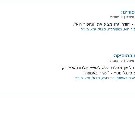
ורים:
 | 0 תגובות
יהודה גרין מציע את "ונהפוך הוא".
וך הוא
,
נשומהל'ה
,
סינגל
,
שיא מיוזיק
 המוסיקה:
 | 0 תגובות
ר סלומון מחליט שלא להוציא אלבום אלא רק
 סינגל נוסף - "עשיר באמונה".
שיר באמונה
,
יוני רועה
,
סינגל
,
שיא מיוזיק