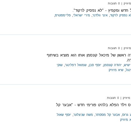
| 0 תגובות
ל חדש ומקפיץ - "לא נפסיק לרקוד".
א נפסיק לרקוד
,
איצי וולדנר
,
מירי ישראלי
,
פליימסטרס
,
| 0 תגובות
רה ראשון של מיכאל קונסמן אותו הוא מוציא בשיתוף
ה.
ישיש
,
יהודה קונסמן
,
יוסף סבן
,
שמואל דפלינגר
,
שוקי
נגל
,
שיא מיוזיק
 | 0 תגובות
גרוס וילד הפלא בלהיט פורימי חדש - "אבער קל
 גרוס
,
אבער קל מססתר
,
משה שניצלער
,
יוסף שאול
 מיוזיק