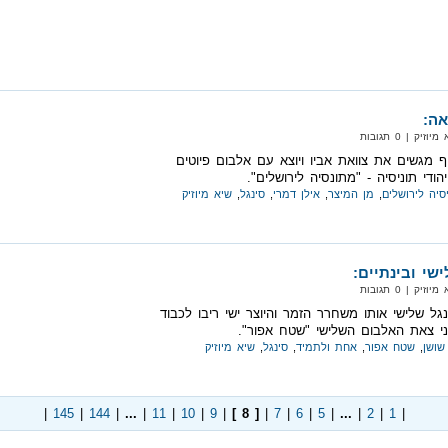
אה:
‏ | 0 תגובות
ף מגשים את צוואת אביו ויוצא עם אלבום פיוטים
הודי תוניסיה - "מתונסיה לירושלים".
סיה לירושלים
,
מן המיצר
,
אילן דמרי
,
סינגל
,
שיא מיוזיק
שי ובינתיים:
‏ | 0 תגובות
גל שלישי אותו משחרר הזמר והיוצר ישי ריבו לכבוד
פני צאת האלבום השלישי "שטח אפור".
שושן
,
שטח אפור
,
אחת ולתמיד
,
סינגל
,
שיא מיוזיק
|
145
|
144
|
...
|
11
|
10
|
9
|
[ 8 ]
|
7
|
6
|
5
|
...
|
2
|
1
|