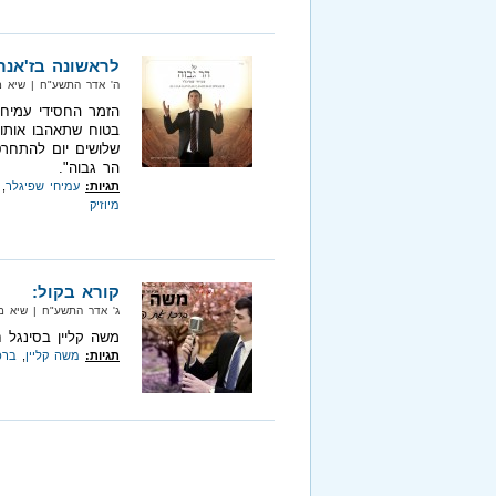
לראשונה בז'אנר
ה' אדר התשע"ח‏ | שיא מיוזיק‏ |
הזמר החסידי עמיחי
בטוח שתאהבו אותו,
שלושים יום להתחר
הר גבוה".
תגיות:
עמיחי שפיגלר
,
מיוזיק
קורא בקול:
ג' אדר התשע"ח‏ | שיא מיוזיק‏ |
משה קליין בסינגל 
תגיות:
משה קליין
,
ברכ