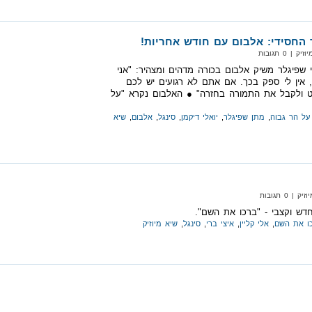
 החסידי: אלבום עם חודש אחריות!
 0 תגובות
 שפיגלר משיק אלבום בכורה מדהים ומצהיר: "אני
 אין לי ספק בכך. אם אתם לא רגועים יש לכם
ט ולקבל את התמורה בחזרה" ● האלבום נקרא "על
על הר גבוה
,
מתן שפיגלר
,
יואלי דיקמן
,
סינגל
,
אלבום
,
שיא
 0 תגובות
חדש וקצבי - "ברכו את השם".
ו את השם
,
אלי קליין
,
איצי ברי
,
סינגל
,
שיא מיוזיק