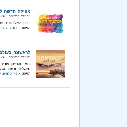
מוזיקה חדשה לפ
י"ב אדר התשע"ח‏ | שיא מיוזיק‏
בדרך לאלבום חדש - 
תגיות:
יהודה גרין
,
ונהפ
לראשונה בעולם
י"א אדר התשע"ח‏ | שיא מיוזיק‏
הזמר והפייטן אופי
סינגלים, וכעת מגיע
תגיות:
אופיר סלומון
,
ע