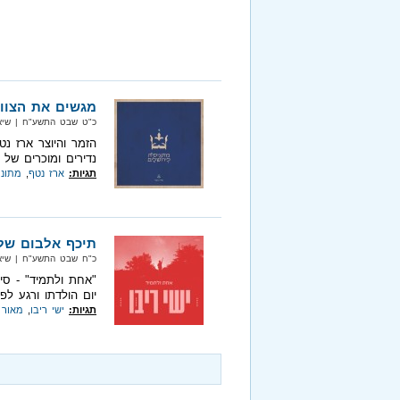
מגשים את הצוו
כ"ט שבט התשע"ח‏ | שיא מיוזיק
הזמר והיוצר ארז נט
נדירים ומוכרים של י
תגיות:
ארז נטף
,
מתוני
תיכף אלבום שלי
כ"ח שבט התשע"ח‏ | שיא מיוזיק
"אחת ולתמיד" - סינ
יום הולדתו ורגע ל
תגיות:
ישי ריבו
,
מאור 