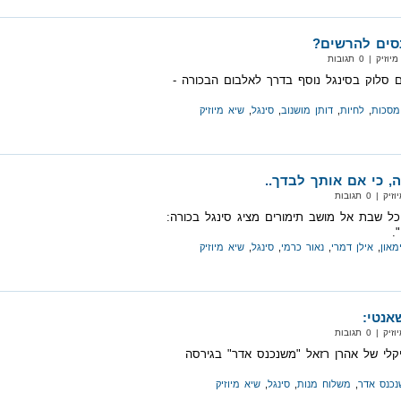
סים להרשים?
 | 0 תגובות
ם סלוק בסינגל נוסף בדרך לאלבום הבכורה -
מסכות
,
לחיות
,
דותן מושנוב
,
סינגל
,
שיא מיוזיק
, כי אם אותך לבדך..
 0 תגובות
ל שבת אל מושב תימורים מציג סינגל בכורה:
".
מאון
,
אילן דמרי
,
נאור כרמי
,
סינגל
,
שיא מיוזיק
אנטי:
 0 תגובות
קלי של אהרן רזאל "משנכנס אדר" בגירסה
כנס אדר
,
משלוח מנות
,
סינגל
,
שיא מיוזיק