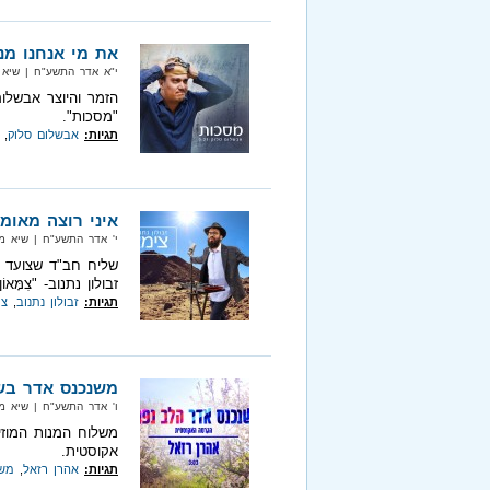
את מי אנחנו מנ
י"א אדר התשע"ח‏ | שיא מיוזיק‏
הזמר והיוצר אבשלו
"מסכות".
תגיות:
אבשלום סלוק
,
איני רוצה מאומה
י' אדר התשע"ח‏ | שיא מיוזיק‏ |
שליח חב"ד שצועד כ
זבולון נתנוב- "צִמָּאוֹן
תגיות:
זבולון נתנוב
,
צי
משנכנס אדר בש
ו' אדר התשע"ח‏ | שיא מיוזיק‏ |
משלוח המנות המוזי
אקוסטית.
תגיות:
אהרן רזאל
,
משנ