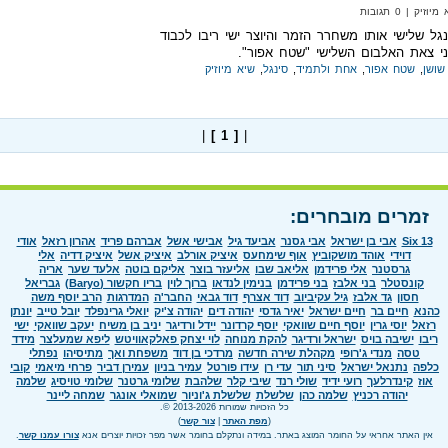
‏ | 0 תגובות
גל שלישי אותו משחרר הזמר והיוצר ישי ריבו לכבוד
פני צאת האלבום השלישי "שטח אפור".
שושן
,
שטח אפור
,
אחת ולתמיד
,
סינגל
,
שיא מיוזיק
|
[ 1 ]
|
זמרים מובחרים:
Six 13
אבי בן ישראל
אבי גסנר
אביעד גיל
אבישי אשל
אברהם פריד
אהרון רזאל
אודי
דוידי
אוהד מושקוביץ
אוף שימחעס
איציק אורלב
איציק אשל
איציק דדיה
אלי
גרסטנר
אלי פרידמן
אליאב שבו
אליעזר בוצר
אליקם בוטה
אלעד שער
אריה
קונסטלר
בני אלבז
בני פרידמן
בנימין לנדאו
ברוך לוין
בריו חקשור (Baryo)
גבריאל
חסון
גד אלבז
גיל עקיביוב
דוד אצרף
דוד גבאי
החבר'ה
המדרגות
הרב יוסף משה
כהנא
חיים בר
חיים ישראל
יאיר גדסי
יהודה דים
יהודה צ'יק
יואלי גרינפלד
יובל טייב
יונתן
רזאל
יוסי גרין
יוסף חיים שוואקי
יוסף קרדונר
יידל ורדיגר
יניב בן משיח
יעקב שוואקי
ישי
ריבו
ישיבה בויס
ישראל ורדיגר
להקת מנוחה
לוי יצחק פאלקאוויטש
ליפא שמעלצר
מידד
טסה
מנדי ג'רופי
מקהלת שירה חדשה
מרדכי בן דוד
משפחת ואך
מתיסיהו
נפתלי
כלפה
נתנאל ישראל
סיני תור
עדי רן
עידו פורטל
עמיר בניון
עמירן דביר
פרחי מיאמי
קובי
אוז
קינדרלעך
רועי ידיד
שולי רנד
שיבי קלר
שלהבת
שלומי גרטנר
שלומי טויסיג
שלמה
יהודה רכניץ
שלמה כהן
שלשלת
שלשלת ג'וניור
שמואלי אונגר
שמחה ליינר
כל הזכויות שמורות 2013-2026 ©.
(
מפת האתר
|
צור קשר
)
אין האתר אחראי על החומר המוצג באתר. במידה ונתקלם בחומר אשר מפר זכויות יוצרים אנא
צורו עמנו קשר
.