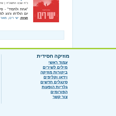
כ"ח שבט התשע"ח‏ | שיא מיוזיק
"אחת ולתמיד" - סינ
יום הולדתו ורגע ל
תגיות:
ישי ריבו
,
מאור 
מוזיקה חסידית
עמוד ראשי
מילים לשירים
ביקורות מוזיקה
וידאו וקליפים
סינגלים חדשים
גלריות הופעות
הפורומים
צור קשר